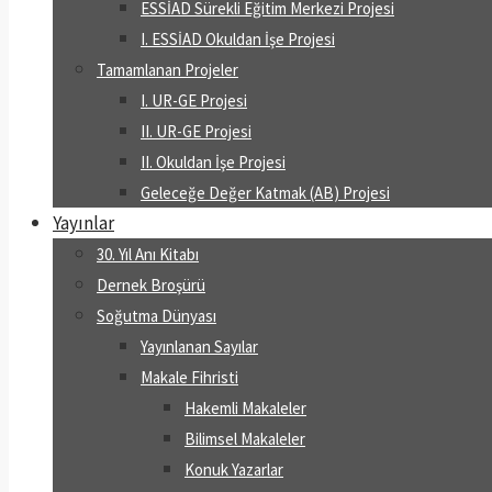
ESSİAD Sürekli Eğitim Merkezi Projesi
I. ESSİAD Okuldan İşe Projesi
Tamamlanan Projeler
I. UR-GE Projesi
II. UR-GE Projesi
II. Okuldan İşe Projesi
Geleceğe Değer Katmak (AB) Projesi
Yayınlar
30. Yıl Anı Kitabı
Dernek Broşürü
Soğutma Dünyası
Yayınlanan Sayılar
Makale Fihristi
Hakemli Makaleler
Bilimsel Makaleler
Konuk Yazarlar