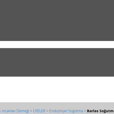
 İnsanları Derneği
>
ÜYELER
>
Endüstriyel Soğutma
>
Barlas Soğutm