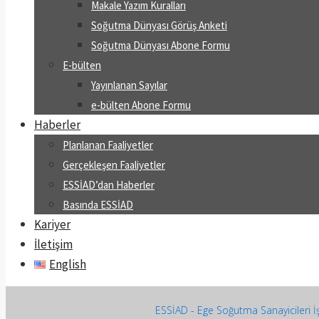
Makale Yazım Kuralları
Soğutma Dünyası Görüş Anketi
Soğutma Dünyası Abone Formu
E-bülten
Yayınlanan Sayılar
e-bülten Abone Formu
Haberler
Planlanan Faaliyetler
Gerçekleşen Faaliyetler
ESSİAD’dan Haberler
Basında ESSİAD
Kariyer
İletişim
English
ESSİAD - Ege Soğutma Sanayicileri İş