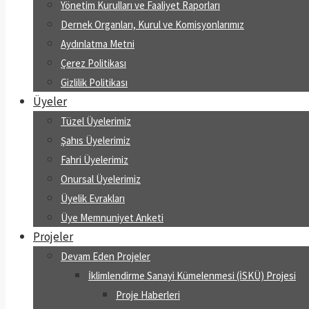
Yönetim Kurulları ve Faaliyet Raporları
Dernek Organları, Kurul ve Komisyonlarımız
Aydınlatma Metni
Çerez Politikası
Gizlilik Politikası
Üyeler
Tüzel Üyelerimiz
Şahıs Üyelerimiz
Fahri Üyelerimiz
Onursal Üyelerimiz
Üyelik Evrakları
Üye Memnuniyet Anketi
Projeler
Devam Eden Projeler
İklimlendirme Sanayi Kümelenmesi (İSKÜ) Projesi
Proje Haberleri