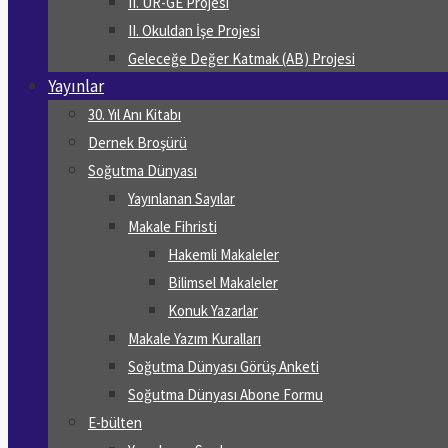
II. UR-GE Projesi
II. Okuldan İşe Projesi
Geleceğe Değer Katmak (AB) Projesi
Yayınlar
30. Yıl Anı Kitabı
Dernek Broşürü
Soğutma Dünyası
Yayınlanan Sayılar
Makale Fihristi
Hakemli Makaleler
Bilimsel Makaleler
Konuk Yazarlar
Makale Yazım Kuralları
Soğutma Dünyası Görüş Anketi
Soğutma Dünyası Abone Formu
E-bülten