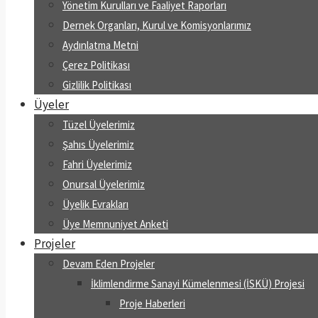
Yönetim Kurulları ve Faaliyet Raporları
Dernek Organları, Kurul ve Komisyonlarımız
Aydınlatma Metni
Çerez Politikası
Gizlilik Politikası
Üyeler
Tüzel Üyelerimiz
Şahıs Üyelerimiz
Fahri Üyelerimiz
Onursal Üyelerimiz
Üyelik Evrakları
Üye Memnuniyet Anketi
Projeler
Devam Eden Projeler
İklimlendirme Sanayi Kümelenmesi (İSKÜ) Projesi
Proje Haberleri