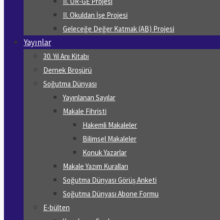
II. UR-GE Projesi
II. Okuldan İşe Projesi
Geleceğe Değer Katmak (AB) Projesi
Yayınlar
30. Yıl Anı Kitabı
Dernek Broşürü
Soğutma Dünyası
Yayınlanan Sayılar
Makale Fihristi
Hakemli Makaleler
Bilimsel Makaleler
Konuk Yazarlar
Makale Yazım Kuralları
Soğutma Dünyası Görüş Anketi
Soğutma Dünyası Abone Formu
E-bülten