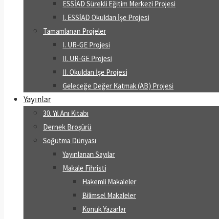
ESSİAD Sürekli Eğitim Merkezi Projesi
I. ESSİAD Okuldan İşe Projesi
Tamamlanan Projeler
I. UR-GE Projesi
II. UR-GE Projesi
II. Okuldan İşe Projesi
Geleceğe Değer Katmak (AB) Projesi
Yayınlar
30. Yıl Anı Kitabı
Dernek Broşürü
Soğutma Dünyası
Yayınlanan Sayılar
Makale Fihristi
Hakemli Makaleler
Bilimsel Makaleler
Konuk Yazarlar