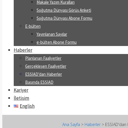
Makale Yazım Kuralları
Soğutma Dünyası Görüş Anketi
Soğutma Dünyası Abone Formu
E-bülten
Yayınlanan Sayılar
e-bülten Abone Formu
Haberler
Planlanan Faaliyetler
Gerçekleşen Faaliyetler
ESSİAD’dan Haberler
Basında ESSİAD
Kariyer
İletişim
English
Ana Sayfa
>
Haberler
>
ESSİAD'dan 