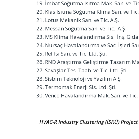
İmbat Soğutma Isıtma Mak. San. ve Tic. 
Klas Isıtma Soğutma Klima San. ve Tic. 
Lotus Mekanik San. ve Tic. A.Ş.
Messan Soğutma San. ve Tic. A.Ş.
MS Klima Havalandırma Sis. İnş. Gıda Sa
Nursaç Havalandırma ve Sac İşleri San. 
Ref Isı San. ve Tic. Ltd. Şti.
RND Araştırma Geliştirme Tasarım Mak. 
Savaşlar Tes. Taah. ve Tic. Ltd. Şti.
Sisbim Teknoloji ve Yazılım A.Ş.
Termomak Enerji Sis. Ltd. Şti.
Venco Havalandırma Mak. San. ve Tic. 
HVAC-R Industry Clustering (İSKÜ) Project