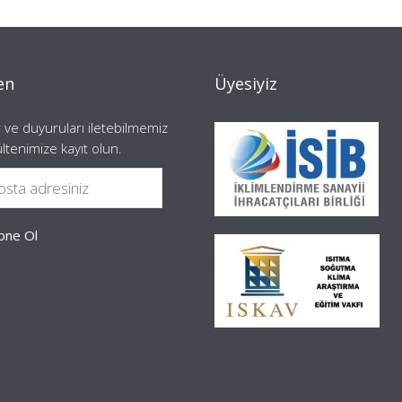
en
Üyesiyiz
 ve duyuruları iletebilmemiz
ültenimize kayıt olun.