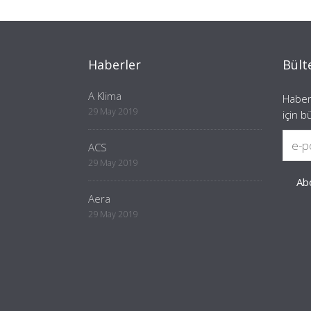
Haberler
Bült
A Klima
Haber
29 May 2019
için b
ACS
29 May 2019
Aera
29 May 2019