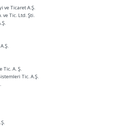
 ve Ticaret A.Ş.
 ve Tic. Ltd. Şti.
.Ş.
 A.Ş.
 Tic. A. Ş.
stemleri Tic. A.Ş.
.
.Ş.