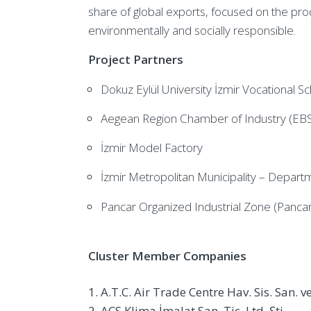
share of global exports, focused on the pro
environmentally and socially responsible.
Project Partners
Dokuz Eylül University İzmir Vocational 
Aegean Region Chamber of Industry (EB
İzmir Model Factory
İzmir Metropolitan Municipality – Departm
Pancar Organized Industrial Zone (Panca
Cluster Member Companies
A.T.C. Air Trade Centre Hav. Sis. San. ve
ACS Klima İmalat San. Tic. Ltd. Şti.