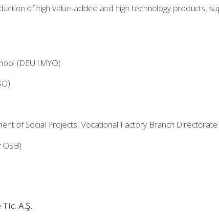
duction of high value-added and high-technology products, su
School (DEU IMYO)
SO)
ent of Social Projects, Vocational Factory Branch Directorate
r OSB)
 Tic. A.Ş.