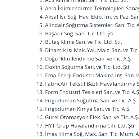
Aera İklimlendirme Teknolojileri Sanayi
Aksal Isı. Soğ. Hav. Ekip. İm. ve Paz. San.
Alindair Soğutma Sistemleri San. Tic. A
Başarır Soğ. San. Tic. Ltd. Şti.
Bütaş Klima San. ve Tic. Ltd. Şti.
Dinamik Isı Mak. Yal. Malz. San. ve Tic.
Doğu İklimlendirme San. ve Tic. A.Ş.
Ekofin Soğutma San. ve Tic. Ltd. Şti.
Ema Enerji Endüstri Makina İnş. San. ve
FabricAir Tekstil Bazlı Havalandırma Si
Form Endüstri Tesisleri San. ve Tic. A.Ş
Frigoduman Soğutma San. ve Tic. A.Ş.
Frigoduman Kimya San. ve Tic. A.Ş.
Gürel Otomasyon Elek. San. ve Tic. A.Ş.
HYT Grup Havalandırma Cih. Ltd. Şti.
İmas Klima Soğ. Mak. San. Tic. Müm. A