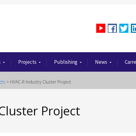
s
Projects
Publishing
News
Carr
cts
>
HVAC-R Industry Cluster Project
luster Project