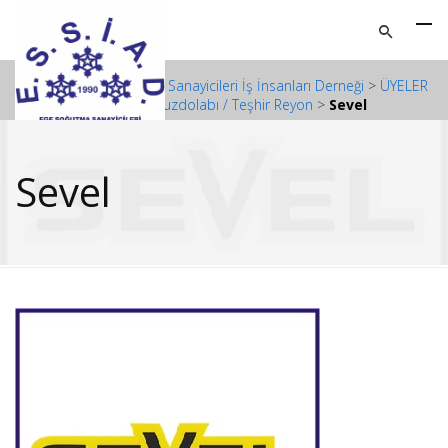
ESSİAD - Ege Soğutma Sanayicileri İş İnsanları Derneği
>
ÜYELER
>
Ticari Tip Buzdolabı / Teşhir Reyon
>
Sevel
Sevel