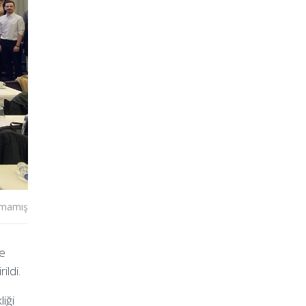
lmamış
le
ildi.
iği