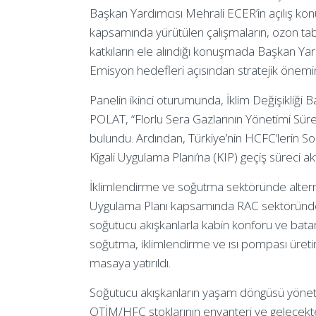
Başkan Yardımcısı Mehrali ECER’in açılış konu
kapsamında yürütülen çalışmaların, ozon tab
katkıların ele alındığı konuşmada Başkan Yard
Emisyon hedefleri açısından stratejik önemin
Panelin ikinci oturumunda, İklim Değişikliği 
POLAT, “Florlu Sera Gazlarının Yönetimi Süre
bulundu. Ardından, Türkiye’nin HCFC’lerin S
Kigali Uygulama Planı’na (KIP) geçiş süreci akt
İklimlendirme ve soğutma sektöründe alternatif 
Uygulama Planı kapsamında RAC sektöründ
soğutucu akışkanlarla kabin konforu ve bata
soğutma, iklimlendirme ve ısı pompası üretim 
masaya yatırıldı.
Soğutucu akışkanların yaşam döngüsü yönetim
OTİM/HFC stoklarının envanteri ve gelecekteki