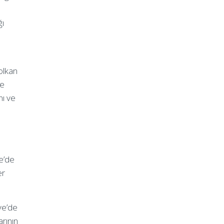
ğı
olkan
de
nı ve
e’de
er
ye’de
arının