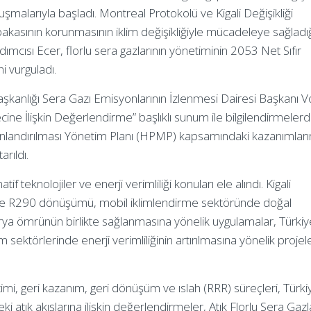
şmalarıyla başladı. Montreal Protokolü ve Kigali Değişikliği
akasının korunmasının iklim değişikliğiyle mücadeleye sağladı
ımcısı Ecer, florlu sera gazlarının yönetiminin 2053 Net Sıfır
i vurguladı.
Başkanlığı Sera Gazı Emisyonlarının İzlenmesi Dairesi Başkanı V
cine İlişkin Değerlendirme” başlıklı sunum ile bilgilendirmeler
onlandırılması Yönetim Planı (HPMP) kapsamındaki kazanımları
arıldı.
teknolojiler ve enerji verimliliği konuları ele alındı. Kigali
e R290 dönüşümü, mobil iklimlendirme sektöründe doğal
rya ömrünün birlikte sağlanmasına yönelik uygulamalar, Türkiy
sektörlerinde enerji verimliliğinin artırılmasına yönelik projel
i, geri kazanım, geri dönüşüm ve ıslah (RRR) süreçleri, Türki
 atık akışlarına ilişkin değerlendirmeler, Atık Florlu Sera Gazl