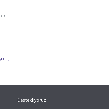
 ele
→
166
Destekliyoruz