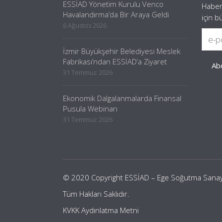
ESSİAD Yönetim Kurulu Venco
Haber
Havalandırma’da Bir Araya Geldi
için b
6 Ağustos 2026
İzmir Büyükşehir Belediyesi Meslek
Fabrikası’ndan ESSİAD’a Ziyaret
31 Temmuz 2026
Ekonomik Dalgalanmalarda Finansal
Pusula Webinarı
31 Temmuz 2026
© 2020 Copyright ESSİAD – Ege Soğutma Sanayici
Tüm Hakları Saklıdır.
KVKK Aydınlatma Metni