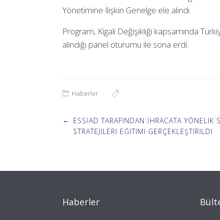
Yönetimine İlişkin Genelge ele alındı.
Program, Kigali Değişikliği kapsamında Türkiye
alındığı panel oturumu ile sona erdi.
Haberler
Post
←
ESSİAD TARAFINDAN İHRACATA YÖNELIK S
STRATEJILERI EĞITIMI GERÇEKLEŞTIRILDI
navigation
Haberler
Bült