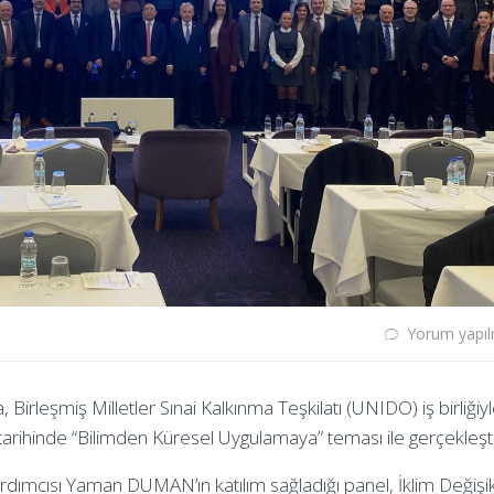
Yorum yapı
 Birleşmiş Milletler Sınai Kalkınma Teşkilatı (UNIDO) iş birliğiy
rihinde “Bilimden Küresel Uygulamaya” teması ile gerçekleştir
dımcısı Yaman DUMAN’ın katılım sağladığı panel, İklim Değişikl