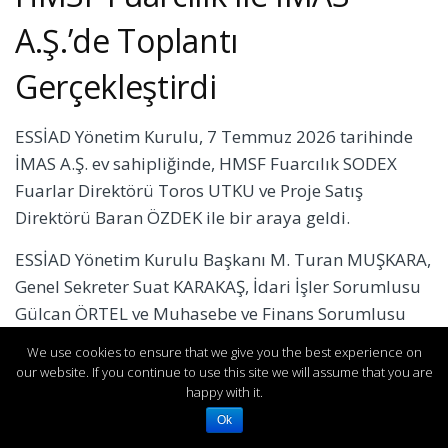
A.Ş.’de Toplantı
Gerçekleştirdi
ESSİAD Yönetim Kurulu, 7 Temmuz 2026 tarihinde
İMAS A.Ş. ev sahipliğinde, HMSF Fuarcılık SODEX
Fuarlar Direktörü Toros UTKU ve Proje Satış
Direktörü Baran ÖZDEK ile bir araya geldi.
ESSİAD Yönetim Kurulu Başkanı M. Turan MUŞKARA,
Genel Sekreter Suat KARAKAŞ, İdari İşler Sorumlusu
Gülcan ÖRTEL ve Muhasebe ve Finans Sorumlusu
Elif KOÇYİĞİT’in katılım sağladığı toplantıda ISK-
We use cookies to ensure that we give you the best experience on
SODEX 2027 Fuarı’na yönelik işbirliği çalışmaları
our website. If you continue to use this site we will assume that you are
hakkında görüşme gerçekleştirildi.
happy with it.
Ok
Karşılıklı fikir paylaşımının gerçekleştirildiği