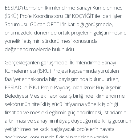
ESSİAD’ı temsilen İklimlendirme Sanayi Kümelenmesi
(İSKÜ) Proje Koordinatörü Elif KOÇYİĞİT ile İdari İşler
Sorumlusu Gülcan ÖRTEL’in katıldığı görüşmede,
önümüzdeki dönemde ortak projelerin geliştirilmesine
yönelik iletişimin sürdürülmesi konusunda
değerlendirmelerde bulunuldu.
Gerçekleştirilen görüşmede, İklimlendirme Sanayi
Kümelenmesi (İSKÜ) Projesi kapsamında yürütülen
faaliyetler hakkında bilgi paylaşımında bulunulurken,
ESSİAD ile İSKÜ Proje Paydaşı olan İzmir Büyükşehir
Belediyesi Meslek Fabrikası iş birliğinde iklimlendirme
sektörünün nitelikli iş gücü ihtiyacına yönelik iş birliği
fırsatları ve mesleki eğitimin güçlendirilmesi, istihdamın
artırılması ve sanayinin ihtiyaç duyduğu nitelikli iş gücünün
yetiştirilmesine katkı sağlayacak projelerin hayata
geçirilmesi konusunda fikir alışverişinde yapıldı.