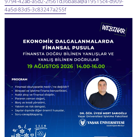
9794-42ab-a5d2-2f561d36ba8a@a19515c4-d909-
4a5d-83d5-3c83247a255f