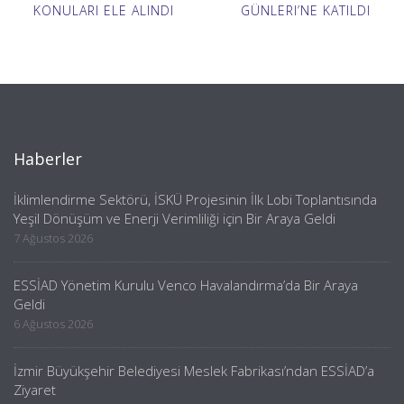
KONULARI ELE ALINDI
GÜNLERI’NE KATILDI
Haberler
İklimlendirme Sektörü, İSKÜ Projesinin İlk Lobi Toplantısında
Yeşil Dönüşüm ve Enerji Verimliliği için Bir Araya Geldi
7 Ağustos 2026
ESSİAD Yönetim Kurulu Venco Havalandırma’da Bir Araya
Geldi
6 Ağustos 2026
İzmir Büyükşehir Belediyesi Meslek Fabrikası’ndan ESSİAD’a
Ziyaret