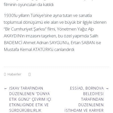
filminin oyuncuları da katıldı.
1930’lu yılların Türkiye’sine ayna tutan ve sanatla
toplumsal dönüşümü ele alan ve büyük bir ilgiyle izlenen
“Bir Cumhuriyet Şarkısı” filmi, Yönetmen Yağız Alp
AKAYDIN’ın imzasını taşırken, bu özel yapımda Salih
BADEMCİ Ahmet Adnan SAYGUN’u, Ertan SABAN ise
Mustafa Kemal ATATÜRK’ü canlandırdı.
Haberler
Post
←
→
ISKAV TARAFINDAN
ESSİAD, BORNOVA
DÜZENLENEN “DÜNYA
BELEDIYESI
ETIK GÜNÜ” ÇEVRIM IÇI
TARAFINDAN
navigation
ETKINLIĞINDE ETIK VE
DÜZENLENEN
SÜRDÜRÜBILIRLIK
İSTIHDAM VE KARIYER