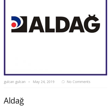
gulcan gulcan
May 24, 2019
No Comments
Aldağ