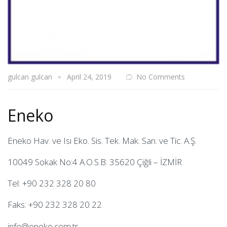
gulcan gulcan
April 24, 2019
No Comments
Eneko
Eneko Hav. ve Isı Eko. Sis. Tek. Mak. San. ve Tic. A.Ş.
10049 Sokak No:4 A.O.S.B. 35620 Çiğli – İZMİR
Tel: +90 232 328 20 80
Faks: +90 232 328 20 22
info@eneko.com.tr