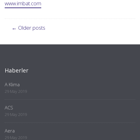
www.imbat.com
Post
← Older posts
navigation
Haberler
A Klima
29 May 2019
ACS
29 May 2019
Aera
29 May 2019