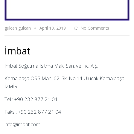
gulcan gulcan
April 10, 2019
No Comments
İmbat
İmbat Soğutma Isıtma Mak. San. ve Tic. A.Ş.
Kemalpaşa OSB Mah. 62. Sk. No:14 Ulucak Kemalpaşa –
İZMİR
Tel : +90 232 877 21 01
Faks : +90 232 877 21 04
info@imbat.com