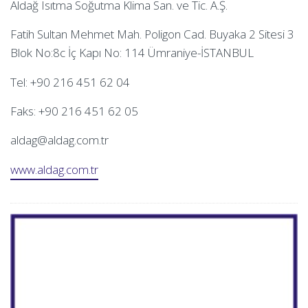
Aldağ Isıtma Soğutma Klima San. ve Tic. A.Ş.
Fatih Sultan Mehmet Mah. Poligon Cad. Buyaka 2 Sitesi 3
Blok No:8c İç Kapı No: 114 Ümraniye-İSTANBUL
Tel: +90 216 451 62 04
Faks: +90 216 451 62 05
aldag@aldag.com.tr
www.aldag.com.tr