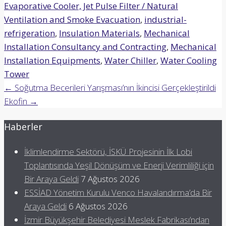
Evaporative Cooler, Jet Pulse Filter / Natural
Ventilation and Smoke Evacuation
,
industrial-
refrigeration
,
Insulation Materials
,
Mechanical
Installation Consultancy and Contracting
,
Mechanical
Installation Equipments
,
Water Chiller
,
Water Cooling
Tower
Post
←
Soğutma Becerileri Yarışması’nın İkincisi Gerçekleştirildi
Ekofin
→
navigation
Haberler
İklimlendirme Sektörü, İSKÜ Projesinin İlk Lobi
Toplantısında Yeşil Dönüşüm ve Enerji Verimliliği için
Bir Araya Geldi
7 Ağustos 2026
ESSİAD Yönetim Kurulu Venco Havalandırma’da Bir
Araya Geldi
6 Ağustos 2026
İzmir Büyükşehir Belediyesi Meslek Fabrikası’ndan