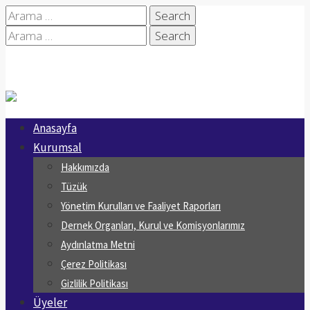
Search
for:
Search
for:
Anasayfa
Kurumsal
Hakkımızda
Tüzük
Yönetim Kurulları ve Faaliyet Raporları
Dernek Organları, Kurul ve Komisyonlarımız
Aydınlatma Metni
Çerez Politikası
Gizlilik Politikası
Üyeler