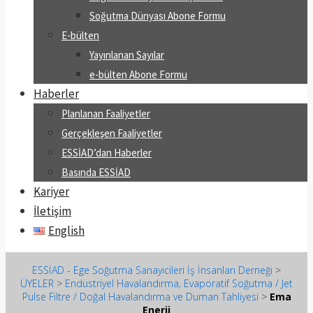
Soğutma Dünyası Abone Formu
E-bülten
Yayınlanan Sayılar
e-bülten Abone Formu
Haberler
Planlanan Faaliyetler
Gerçekleşen Faaliyetler
ESSİAD’dan Haberler
Basında ESSİAD
Kariyer
İletişim
English
ESSİAD - Ege Soğutma Sanayicileri İş İnsanları Derneği
>
ÜYELER
>
Endüstriyel Havalandırma, Evaporatif Soğutma / Jet
Pulse Filtre / Doğal Havalandırma ve Duman Tahliyesi
>
Ema
Enerji