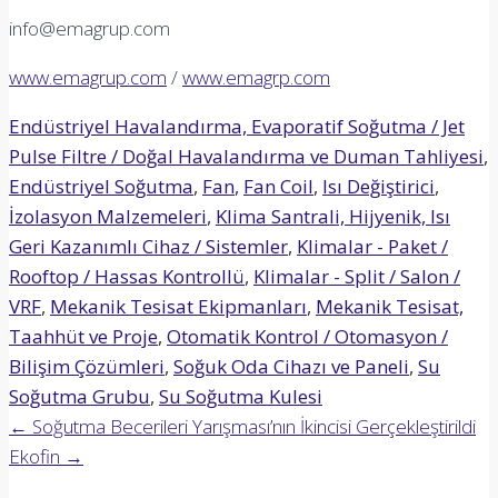
info@emagrup.com
www.emagrup.com
/
www.emagrp.com
Endüstriyel Havalandırma, Evaporatif Soğutma / Jet
Pulse Filtre / Doğal Havalandırma ve Duman Tahliyesi
,
Endüstriyel Soğutma
,
Fan
,
Fan Coil
,
Isı Değiştirici
,
İzolasyon Malzemeleri
,
Klima Santrali, Hijyenik, Isı
Geri Kazanımlı Cihaz / Sistemler
,
Klimalar - Paket /
Rooftop / Hassas Kontrollü
,
Klimalar - Split / Salon /
VRF
,
Mekanik Tesisat Ekipmanları
,
Mekanik Tesisat,
Taahhüt ve Proje
,
Otomatik Kontrol / Otomasyon /
Bilişim Çözümleri
,
Soğuk Oda Cihazı ve Paneli
,
Su
Soğutma Grubu
,
Su Soğutma Kulesi
Post
←
Soğutma Becerileri Yarışması’nın İkincisi Gerçekleştirildi
Ekofin
→