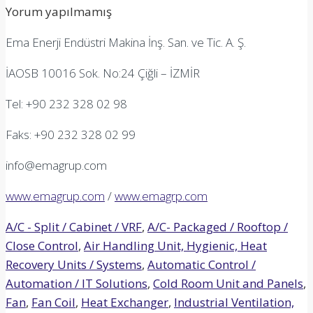
navigation
Yorum yapılmamış
Ema Enerji Endüstri Makina İnş. San. ve Tic. A. Ş.
İAOSB 10016 Sok. No:24 Çiğli – İZMİR
Tel: +90 232 328 02 98
Faks: +90 232 328 02 99
info@emagrup.com
www.emagrup.com
/
www.emagrp.com
A/C - Split / Cabinet / VRF
,
A/C- Packaged / Rooftop /
Close Control
,
Air Handling Unit, Hygienic, Heat
Recovery Units / Systems
,
Automatic Control /
Automation / IT Solutions
,
Cold Room Unit and Panels
,
Fan
,
Fan Coil
,
Heat Exchanger
,
Industrial Ventilation,