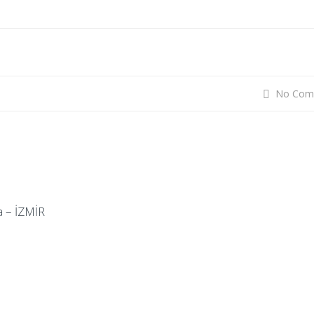
No Com
a – İZMİR