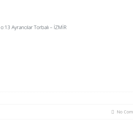
:13 Ayrancılar Torbalı – İZMİR
No Com