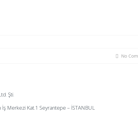
No Com
td. Şti.
n İş Merkezi Kat.1 Seyrantepe – İSTANBUL