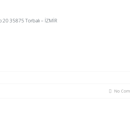
No:20 35875 Torbalı – İZMİR
No Com