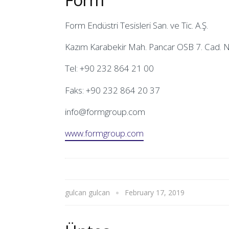
Form Endüstri Tesisleri San. ve Tic. A.Ş.
Kazım Karabekir Mah. Pancar OSB 7. Cad. No
Tel: +90 232 864 21 00
Faks: +90 232 864 20 37
info@formgroup.com
www.formgroup.com
gulcan gulcan
February 17, 2019