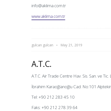
info@aklima.com.tr
www.aklima.com.tr
gulcan gulcan
May 21, 2019
A.T.C.
A.T.C. Air Trade Centre Hav. Sis. San. ve Tic. L
İbrahim Karaoğlanoğlu Cad. No:101 Alpteki
Tel: +90 212 283 45 10
Faks: +90 212 278 39 64