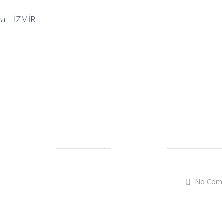
va – İZMİR
No Com