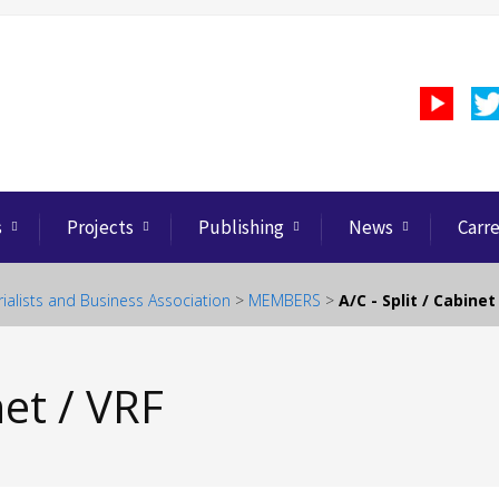
s
Projects
Publishing
News
Carr
rialists and Business Association
>
MEMBERS
>
A/C - Split / Cabinet
net / VRF