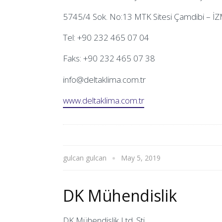
5745/4 Sok. No:13 MTK Sitesi Çamdibi – İ
Tel: +90 232 465 07 04
Faks: +90 232 465 07 38
info@deltaklima.com.tr
www.deltaklima.com.tr
gulcan gulcan
May 5, 2019
DK Mühendislik
DK Mühendislik Ltd. Şti.