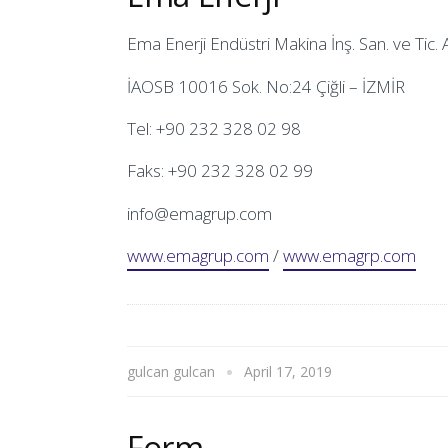
Ema Enerji Endüstri Makina İnş. San. ve Tic. A
İAOSB 10016 Sok. No:24 Çiğli – İZMİR
Tel: +90 232 328 02 98
Faks: +90 232 328 02 99
info@emagrup.com
www.emagrup.com
/
www.emagrp.com
gulcan gulcan
April 17, 2019
Form