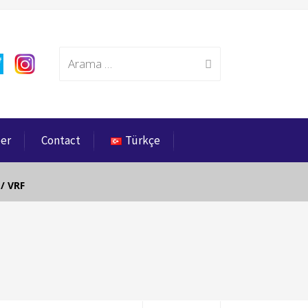
Search
eer
Contact
Türkçe
for:
 / VRF