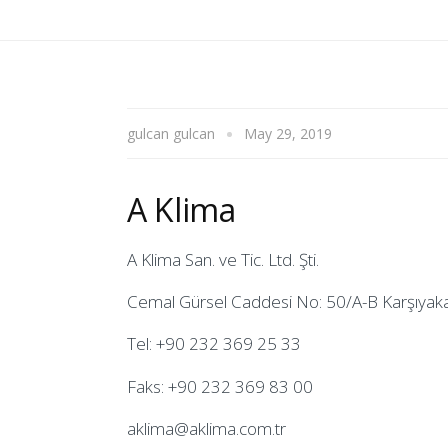
gulcan gulcan
May 29, 2019
A Klima
A Klima San. ve Tic. Ltd. Şti.
Cemal Gürsel Caddesi No: 50/A-B Karşıyak
Tel: +90 232 369 25 33
Faks: +90 232 369 83 00
aklima@aklima.com.tr