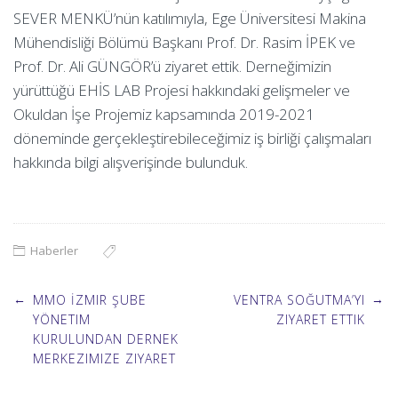
SEVER MENKÜ’nün katılımıyla, Ege Üniversitesi Makina
Mühendisliği Bölümü Başkanı Prof. Dr. Rasim İPEK ve
Prof. Dr. Ali GÜNGÖR’ü ziyaret ettik. Derneğimizin
yürüttüğü EHİS LAB Projesi hakkındaki gelişmeler ve
Okuldan İşe Projemiz kapsamında 2019-2021
döneminde gerçekleştirebileceğimiz iş birliği çalışmaları
hakkında bilgi alışverişinde bulunduk.
Haberler
Post
←
→
MMO İZMIR ŞUBE
VENTRA SOĞUTMA’YI
YÖNETIM
ZIYARET ETTIK
KURULUNDAN DERNEK
navigation
MERKEZIMIZE ZIYARET