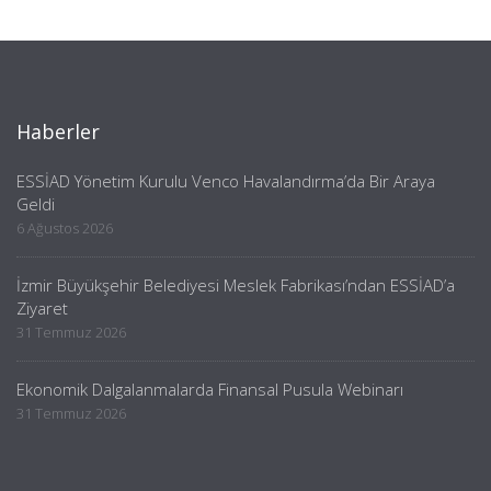
Haberler
ESSİAD Yönetim Kurulu Venco Havalandırma’da Bir Araya
Geldi
6 Ağustos 2026
İzmir Büyükşehir Belediyesi Meslek Fabrikası’ndan ESSİAD’a
Ziyaret
31 Temmuz 2026
Ekonomik Dalgalanmalarda Finansal Pusula Webinarı
31 Temmuz 2026