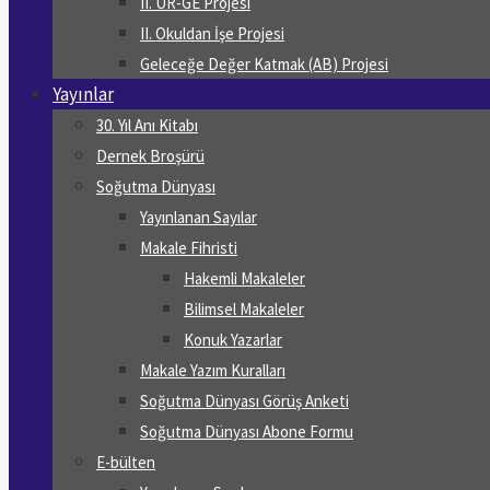
II. UR-GE Projesi
II. Okuldan İşe Projesi
Geleceğe Değer Katmak (AB) Projesi
Yayınlar
30. Yıl Anı Kitabı
Dernek Broşürü
Soğutma Dünyası
Yayınlanan Sayılar
Makale Fihristi
Hakemli Makaleler
Bilimsel Makaleler
Konuk Yazarlar
Makale Yazım Kuralları
Soğutma Dünyası Görüş Anketi
Soğutma Dünyası Abone Formu
E-bülten