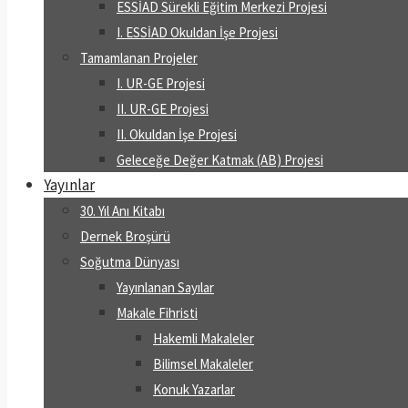
ESSİAD Sürekli Eğitim Merkezi Projesi
I. ESSİAD Okuldan İşe Projesi
Tamamlanan Projeler
I. UR-GE Projesi
II. UR-GE Projesi
II. Okuldan İşe Projesi
Geleceğe Değer Katmak (AB) Projesi
Yayınlar
30. Yıl Anı Kitabı
Dernek Broşürü
Soğutma Dünyası
Yayınlanan Sayılar
Makale Fihristi
Hakemli Makaleler
Bilimsel Makaleler
Konuk Yazarlar