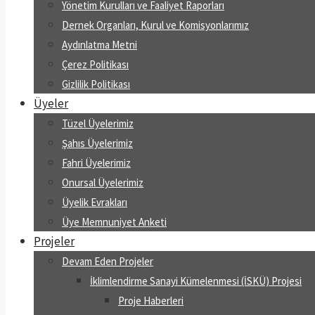
Yönetim Kurulları ve Faaliyet Raporları
Dernek Organları, Kurul ve Komisyonlarımız
Aydınlatma Metni
Çerez Politikası
Gizlilik Politikası
Üyeler
Tüzel Üyelerimiz
Şahıs Üyelerimiz
Fahri Üyelerimiz
Onursal Üyelerimiz
Üyelik Evrakları
Üye Memnuniyet Anketi
Projeler
Devam Eden Projeler
İklimlendirme Sanayi Kümelenmesi (İSKÜ) Projesi
Proje Haberleri