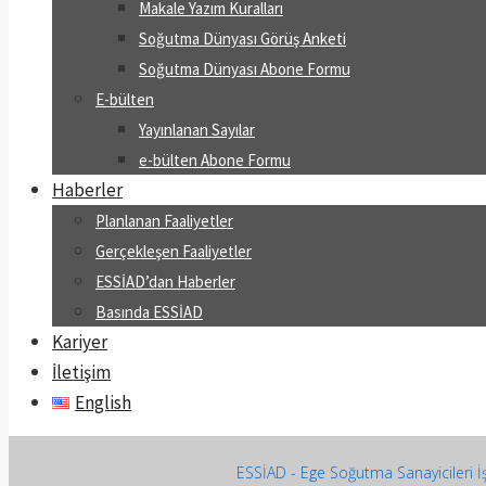
Makale Yazım Kuralları
Soğutma Dünyası Görüş Anketi
Soğutma Dünyası Abone Formu
E-bülten
Yayınlanan Sayılar
e-bülten Abone Formu
Haberler
Planlanan Faaliyetler
Gerçekleşen Faaliyetler
ESSİAD’dan Haberler
Basında ESSİAD
Kariyer
İletişim
English
ESSİAD - Ege Soğutma Sanayicileri İş