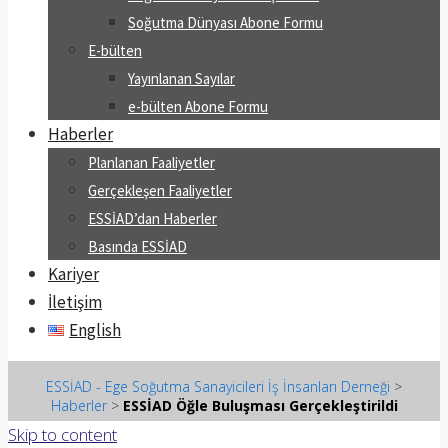
Soğutma Dünyası Abone Formu
E-bülten
Yayınlanan Sayılar
e-bülten Abone Formu
Haberler
Planlanan Faaliyetler
Gerçekleşen Faaliyetler
ESSİAD’dan Haberler
Basında ESSİAD
Kariyer
İletişim
English
ESSİAD - Ege Soğutma Sanayicileri İş İnsanları Derneği
>
Haberler
>
ESSİAD Öğle Buluşması Gerçekleştirildi
Skip to content