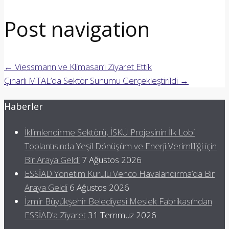
Post navigation
←
Viessmann ve Klimasan’ı Ziyaret Ettik
Çınarlı MTAL’da Sektör Sunumu Gerçekleştirildi
→
Haberler
İklimlendirme Sektörü, İSKÜ Projesinin İlk Lobi
Toplantısında Yeşil Dönüşüm ve Enerji Verimliliği için
Bir Araya Geldi
7 Ağustos 2026
ESSİAD Yönetim Kurulu Venco Havalandırma’da Bir
Araya Geldi
6 Ağustos 2026
İzmir Büyükşehir Belediyesi Meslek Fabrikası’ndan
ESSİAD’a Ziyaret
31 Temmuz 2026