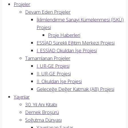
Projeler
Devam Eden Projeler
İklimlendirme Sanayi Kümelenmesi (İSKÜ)
Projesi
Proje Haberleri
ESSİAD Sürekli Eğitim Merkezi Projesi
I. ESSİAD Okuldan İşe Projesi
Tamamlanan Projeler
I. UR-GE Projesi
II. UR-GE Projesi
II. Okuldan İşe Projesi
Geleceğe Değer Katmak (AB) Projesi
Yayınlar
30. Yıl Anı Kitabı
Dernek Broşürü
Soğutma Dünyası
Yayınlanan Sayılar