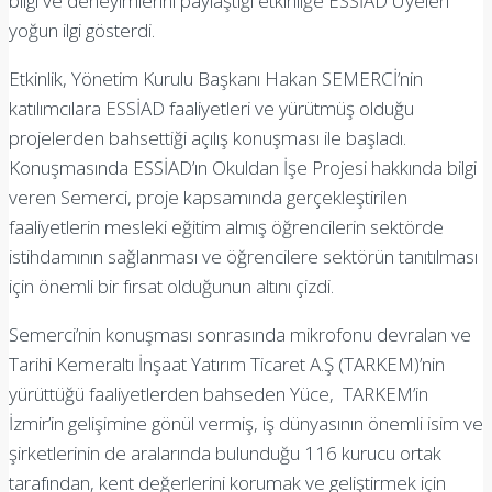
bilgi ve deneyimlerini paylaştığı etkinliğe ESSİAD Üyeleri
yoğun ilgi gösterdi.
Etkinlik, Yönetim Kurulu Başkanı Hakan SEMERCİ’nin
katılımcılara ESSİAD faaliyetleri ve yürütmüş olduğu
projelerden bahsettiği açılış konuşması ile başladı.
Konuşmasında ESSİAD’ın Okuldan İşe Projesi hakkında bilgi
veren Semerci, proje kapsamında gerçekleştirilen
faaliyetlerin mesleki eğitim almış öğrencilerin sektörde
istihdamının sağlanması ve öğrencilere sektörün tanıtılması
için önemli bir fırsat olduğunun altını çizdi.
Semerci’nin konuşması sonrasında mikrofonu devralan ve
Tarihi Kemeraltı İnşaat Yatırım Ticaret A.Ş (TARKEM)’nin
yürüttüğü faaliyetlerden bahseden Yüce, TARKEM’in
İzmir’in gelişimine gönül vermiş, iş dünyasının önemli isim ve
şirketlerinin de aralarında bulunduğu 116 kurucu ortak
tarafından, kent değerlerini korumak ve geliştirmek için