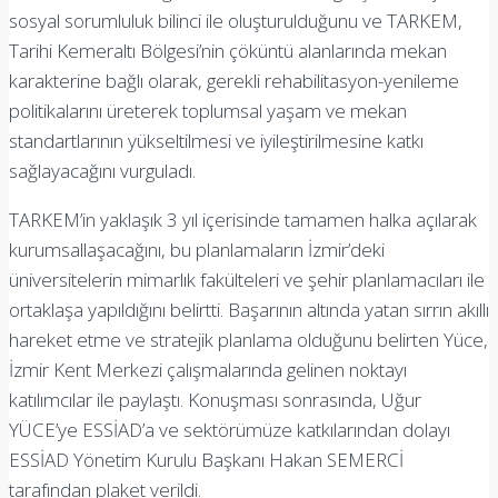
sosyal sorumluluk bilinci ile oluşturulduğunu ve TARKEM,
Tarihi Kemeraltı Bölgesi’nin çöküntü alanlarında mekan
karakterine bağlı olarak, gerekli rehabilitasyon-yenileme
politikalarını üreterek toplumsal yaşam ve mekan
standartlarının yükseltilmesi ve iyileştirilmesine katkı
sağlayacağını vurguladı.
TARKEM’in yaklaşık 3 yıl içerisinde tamamen halka açılarak
kurumsallaşacağını, bu planlamaların İzmir’deki
üniversitelerin mimarlık fakülteleri ve şehir planlamacıları ile
ortaklaşa yapıldığını belirtti. Başarının altında yatan sırrın akıllı
hareket etme ve stratejik planlama olduğunu belirten Yüce,
İzmir Kent Merkezi çalışmalarında gelinen noktayı
katılımcılar ile paylaştı. Konuşması sonrasında, Uğur
YÜCE’ye ESSİAD’a ve sektörümüze katkılarından dolayı
ESSİAD Yönetim Kurulu Başkanı Hakan SEMERCİ
tarafından plaket verildi.