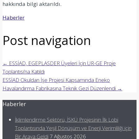
hakkında bilgi aktarıldı.
Haberler
Post navigation
←
ESSİAD, EGEPLASDER Üyeleri İçin UR-GE Proje
Toplantısı’na Katıldı
ESSİAD Okuldan İşe Projesi Kapsamında Eneko
Havalandırma Fabrikasına Teknik Gezi Düzenlendi
→
Haberler
İklimlendirme Sektörü, İSKÜ Projesinin İlk Lobi
Toplantısında Yeşil Dönüşüm ve Enerji Verimliliği için
Bir Araya Geldi
7 Ağustos 2026