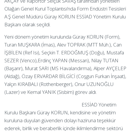
AKÇAY ve Raportör Selçuk SAVAŞ tarafından yönetilen
Olağan Genel Kurul Toplantısı’nda Form Endüstri Tesisleri
A.Ş Genel Müdürü Güray KORUN ESSİAD Yönetim Kurulu
Başkanı olarak seçildi.
Yeni dönem yönetim kurulunda Güray KORUN (Form),
Turan MUŞKARA (İmas), Alev TOPRAK (MTT Müh.), Can
İŞBİLEN (Ref Isı), Seçkin T. ERDOĞMUŞ (Doğu), Mustafa
SEZER (Venco),Erdinç YAPAN (Messan), Nilay TUTAN
(Başarır), Murat SARI (MS Havalandırma), Alper AYÇELEP
(Aldağ), Özay ERVARDAR BİLGİCİ (Coşgun Furkan İnşaat),
Yalçın KIRABALI (Rothenberger), Onur UZUNOĞLU
(Lazer) ve Kemal YANIK (Sisbim) görev aldı.
ESSİAD Yönetim
Kurulu Başkanı Güray KORUN, kendisine ve yönetim
kuruluna duyulan güvenden dolayı haziruna teşekkür
ederek, birlik ve beraberlik içinde iklimlendirme sektörü