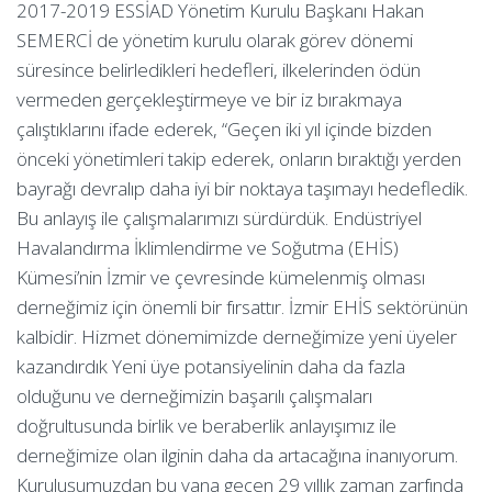
2017-2019 ESSİAD Yönetim Kurulu Başkanı Hakan
SEMERCİ de yönetim kurulu olarak görev dönemi
süresince belirledikleri hedefleri, ilkelerinden ödün
vermeden gerçekleştirmeye ve bir iz bırakmaya
çalıştıklarını ifade ederek, “Geçen iki yıl içinde bizden
önceki yönetimleri takip ederek, onların bıraktığı yerden
bayrağı devralıp daha iyi bir noktaya taşımayı hedefledik.
Bu anlayış ile çalışmalarımızı sürdürdük. Endüstriyel
Havalandırma İklimlendirme ve Soğutma (EHİS)
Kümesi’nin İzmir ve çevresinde kümelenmiş olması
derneğimiz için önemli bir fırsattır. İzmir EHİS sektörünün
kalbidir. Hizmet dönemimizde derneğimize yeni üyeler
kazandırdık Yeni üye potansiyelinin daha da fazla
olduğunu ve derneğimizin başarılı çalışmaları
doğrultusunda birlik ve beraberlik anlayışımız ile
derneğimize olan ilginin daha da artacağına inanıyorum.
Kuruluşumuzdan bu yana geçen 29 yıllık zaman zarfında