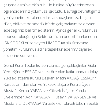
çalışma azmi ve ekip ruhu ile birlikte büyüklerimizden
öğrendiklerimiz yolumuza ışık tuttu. Bayrağı devrettiğimiz
yeni yönetim kurulumuzdaki arkadaşlarımıza başarılar
diler, birlik ve beraberlik içinde çalışmalarımıza devam
edeceğimizi belirtmek isterim. Ayrıca genel kurulumuza
sponsor olduğu için Sektörümüzün önemli fuarlarından
ISK-SODEX’i düzenleyen HMSF Fuarcılık firmasına
yönetim kurulumuz adına teşekkür ederim.’’ diyerek
sözlerine son verdi.
Genel Kurul Toplantısı sonrasında gerçekleştirilen Gala
Yemeği’nde ESSİAD ve sektöre olan katkılarından dolayı
Yüksek İstişare Kurulu Başkanı Metin AKDAŞ, ESSİAD’ın
Kurucularından olan ve Yüksek İstişare Kurulu Üyesi
Mustafa Kemal YAPAN ve Yüksek İstişare Kurulu
Üyelerinden Akın KAYACAN, Hüseyin VATANSEVER ve
Mustafa E. DERYAAŞAN’a teşekkür plaketi takdim edildi.