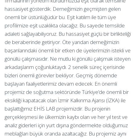
firmalarının yönetim kurulumuzda eşit olarak temsiline
hassasiyet gösterdik. Derneğimizin geçmişten gelen
önemli bir üstünlüğüdür bu. Eşit katılım ile tüm üye
profilimize eşit uzaklıkta olacağız. Bu sayede temsilde
adaleti sağlayabiliyoruz. Bu hassasiyet güçlü bir birlikteliği
de beraberinde getiriyor. Öte yandan derneğimizin
başarılarındaki önemli bir etken de üyelerimizin istekli ve
gönüllü çalışmasıdır. Ne mutlu ki gönüllü çalışmak isteyen
arkadaşlarım çoğunluktaydı. 2 senelik süreç içerisinde
bizleri önemli görevler bekliyor. Geçmiş dönemde
başlayan faaliyetlerimiz devam edecek. En önemli
projemiz de soğutma sektöründe Türkiye’de önemli bir
eksikliği kapatacak olan İzmir Kalkınma Ajansı (İZKA) ile
başlattığımız EHİS LAB projemizdir. Bu projenin
gerçekleşmesi ile ülkemizin kaybı olan ve her yıl test ve
analiz giderleri için yurt dışına göndermekte olduğumuz
meblağları büyük oranda azaltacağız. Bu projemiz aynı