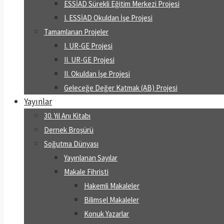
ESSİAD Sürekli Eğitim Merkezi Projesi
I. ESSİAD Okuldan İşe Projesi
Tamamlanan Projeler
I. UR-GE Projesi
II. UR-GE Projesi
II. Okuldan İşe Projesi
Geleceğe Değer Katmak (AB) Projesi
Yayınlar
30. Yıl Anı Kitabı
Dernek Broşürü
Soğutma Dünyası
Yayınlanan Sayılar
Makale Fihristi
Hakemli Makaleler
Bilimsel Makaleler
Konuk Yazarlar