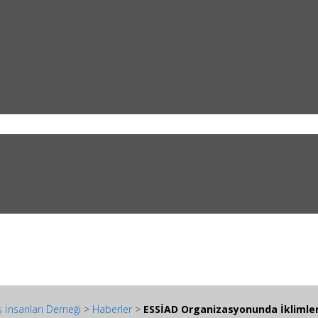
 İnsanları Derneği
>
Haberler
>
ESSİAD Organizasyonunda İklimlend