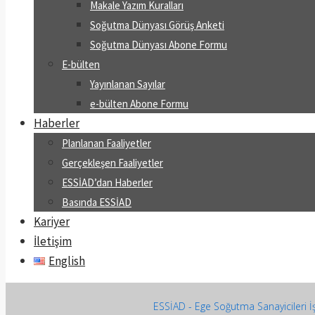
Makale Yazım Kuralları
Soğutma Dünyası Görüş Anketi
Soğutma Dünyası Abone Formu
E-bülten
Yayınlanan Sayılar
e-bülten Abone Formu
Haberler
Planlanan Faaliyetler
Gerçekleşen Faaliyetler
ESSİAD’dan Haberler
Basında ESSİAD
Kariyer
İletişim
English
ESSİAD - Ege Soğutma Sanayicileri İş