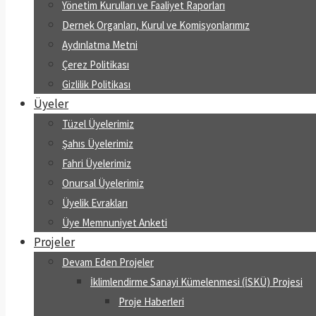
Yönetim Kurulları ve Faaliyet Raporları
Dernek Organları, Kurul ve Komisyonlarımız
Aydınlatma Metni
Çerez Politikası
Gizlilik Politikası
Üyeler
Tüzel Üyelerimiz
Şahıs Üyelerimiz
Fahri Üyelerimiz
Onursal Üyelerimiz
Üyelik Evrakları
Üye Memnuniyet Anketi
Projeler
Devam Eden Projeler
İklimlendirme Sanayi Kümelenmesi (İSKÜ) Projesi
Proje Haberleri