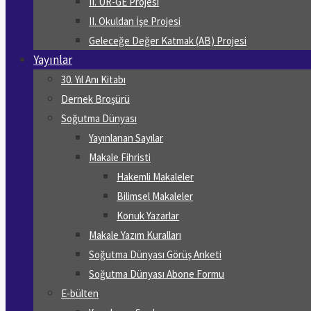
II. UR-GE Projesi
II. Okuldan İşe Projesi
Geleceğe Değer Katmak (AB) Projesi
Yayınlar
30. Yıl Anı Kitabı
Dernek Broşürü
Soğutma Dünyası
Yayınlanan Sayılar
Makale Fihristi
Hakemli Makaleler
Bilimsel Makaleler
Konuk Yazarlar
Makale Yazım Kuralları
Soğutma Dünyası Görüş Anketi
Soğutma Dünyası Abone Formu
E-bülten