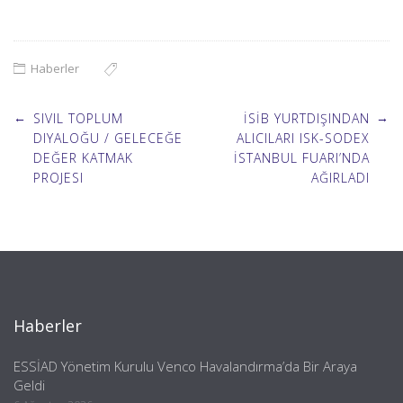
Haberler
Post
←
→
SIVIL TOPLUM
İSİB YURTDIŞINDAN
DIYALOĞU / GELECEĞE
ALICILARI ISK-SODEX
DEĞER KATMAK
İSTANBUL FUARI’NDA
navigation
PROJESI
AĞIRLADI
Haberler
ESSİAD Yönetim Kurulu Venco Havalandırma’da Bir Araya
Geldi