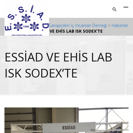
ESSİAD - Ege Soğutma Sanayicileri İş İnsanları Derneği
>
Haberler
>
ESSİAD VE EHİS LAB ISK SODEX’TE
ESSİAD VE EHİS LAB
ISK SODEX’TE