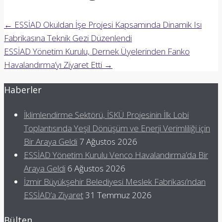
←
ESSİAD Okuldan İşe Projesi Kapsamında Dinamik Isı
Fabrikasına Teknik Gezi Düzenlendi
ESSİAD Yönetim Kurulu, Dernek Üyelerinden Fanko
Havalandırma’yı Ziyaret Etti
→
Haberler
İklimlendirme Sektörü, İSKÜ Projesinin İlk Lobi
Toplantısında Yeşil Dönüşüm ve Enerji Verimliliği için
Bir Araya Geldi
7 Ağustos 2026
ESSİAD Yönetim Kurulu Venco Havalandırma’da Bir
Araya Geldi
6 Ağustos 2026
İzmir Büyükşehir Belediyesi Meslek Fabrikası’ndan
ESSİAD’a Ziyaret
31 Temmuz 2026
Bülten