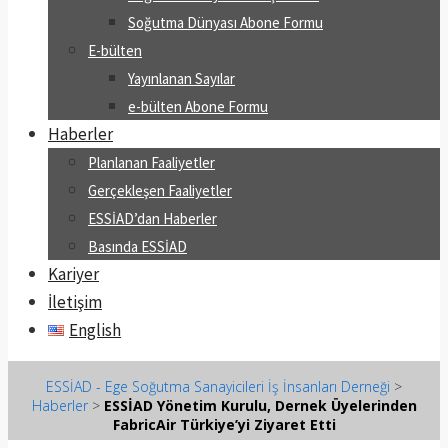
Soğutma Dünyası Abone Formu
E-bülten
Yayınlanan Sayılar
e-bülten Abone Formu
Haberler
Planlanan Faaliyetler
Gerçekleşen Faaliyetler
ESSİAD’dan Haberler
Basında ESSİAD
Kariyer
İletişim
English
ESSİAD - Ege Soğutma Sanayicileri İş İnsanları Derneği
>
Haberler
>
ESSİAD Yönetim Kurulu, Dernek Üyelerinden
FabricAir Türkiye’yi Ziyaret Etti