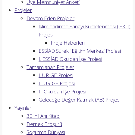
Üye Memnuniyet Anketi
Projeler
Devam Eden Projeler
İklimlendirme Sanayi Kümelenmesi (İSKÜ)
Projesi
Proje Haberleri
ESSİAD Sürekli Eğitim Merkezi Projesi
I. ESSİAD Okuldan İşe Projesi
Tamamlanan Projeler
I. UR-GE Projesi
II. UR-GE Projesi
II. Okuldan İşe Projesi
Geleceğe Değer Katmak (AB) Projesi
Yayınlar
30. Yıl Anı Kitabı
Dernek Broşürü
Soğutma Dünyası