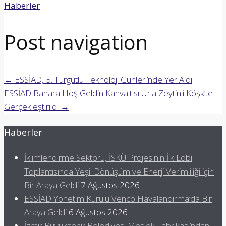
Haberler
Post navigation
←
ESSİAD, 5. Turgutlu Teknoloji Günleri’nde Yer Aldı
ESSİAD Bahara Hoş Geldin Kahvaltısı Urla Zeytinli Köşk’te
Gerçekleştirildi
→
Haberler
İklimlendirme Sektörü, İSKÜ Projesinin İlk Lobi
Toplantısında Yeşil Dönüşüm ve Enerji Verimliliği için
Bir Araya Geldi
7 Ağustos 2026
ESSİAD Yönetim Kurulu Venco Havalandırma’da Bir
Araya Geldi
6 Ağustos 2026
İzmir Büyükşehir Belediyesi Meslek Fabrikası’ndan