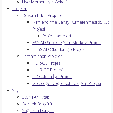
Üye Memnuniyet Anketi
Projeler
Devam Eden Projeler
İklimlendirme Sanayi Kümelenmesi (İSKÜ)
Projesi
Proje Haberleri
ESSİAD Sürekli Eğitim Merkezi Projesi
I. ESSİAD Okuldan İşe Projesi
Tamamlanan Projeler
I. UR-GE Projesi
II. UR-GE Projesi
II. Okuldan İşe Projesi
Geleceğe Değer Katmak (AB) Projesi
Yayınlar
30. Yıl Anı Kitabı
Dernek Broşürü
Soğutma Dünyası