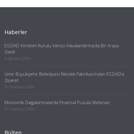
Haberler
ESSİAD Yönetim Kurulu Venco Havalandırma’da Bir Araya
Geldi
6 Ağustos 2026
İzmir Büyükşehir Belediyesi Meslek Fabrikası’ndan ESSİAD’a
Ziyaret
31 Temmuz 2026
Ekonomik Dalgalanmalarda Finansal Pusula Webinarı
31 Temmuz 2026
Bülten