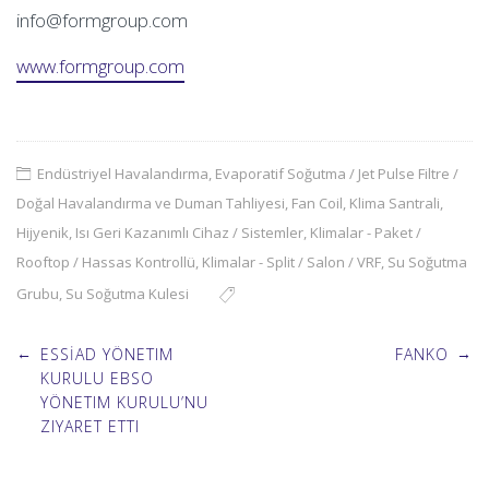
info@formgroup.com
www.formgroup.com
Endüstriyel Havalandırma, Evaporatif Soğutma / Jet Pulse Filtre /
Doğal Havalandırma ve Duman Tahliyesi
,
Fan Coil
,
Klima Santrali,
Hijyenik, Isı Geri Kazanımlı Cihaz / Sistemler
,
Klimalar - Paket /
Rooftop / Hassas Kontrollü
,
Klimalar - Split / Salon / VRF
,
Su Soğutma
Grubu
,
Su Soğutma Kulesi
Post
←
→
ESSİAD YÖNETIM
FANKO
KURULU EBSO
YÖNETIM KURULU’NU
navigation
ZIYARET ETTI