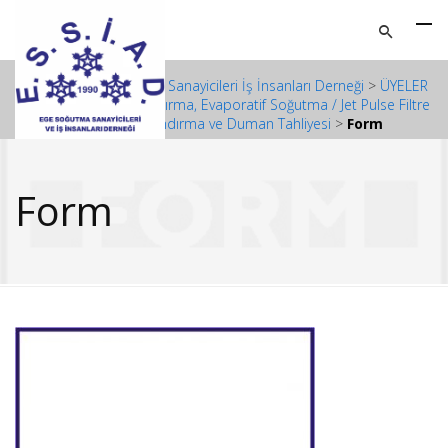
ESSİAD - Ege Soğutma Sanayicileri İş İnsanları Derneği
>
ÜYELER
>
Endüstriyel Havalandırma, Evaporatif Soğutma / Jet Pulse Filtre
/ Doğal Havalandırma ve Duman Tahliyesi
>
Form
Form