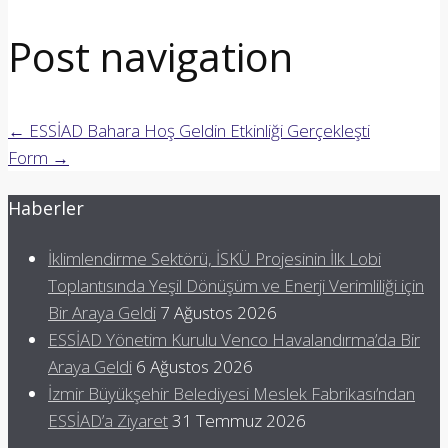
Post navigation
←
ESSİAD Bahara Hoş Geldin Etkinliği Gerçekleşti
Form
→
Haberler
İklimlendirme Sektörü, İSKÜ Projesinin İlk Lobi
Toplantısında Yeşil Dönüşüm ve Enerji Verimliliği için
Bir Araya Geldi
7 Ağustos 2026
ESSİAD Yönetim Kurulu Venco Havalandırma’da Bir
Araya Geldi
6 Ağustos 2026
İzmir Büyükşehir Belediyesi Meslek Fabrikası’ndan
ESSİAD’a Ziyaret
31 Temmuz 2026