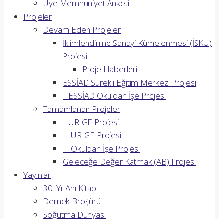
Üye Memnuniyet Anketi
Projeler
Devam Eden Projeler
İklimlendirme Sanayi Kümelenmesi (İSKÜ)
Projesi
Proje Haberleri
ESSİAD Sürekli Eğitim Merkezi Projesi
I. ESSİAD Okuldan İşe Projesi
Tamamlanan Projeler
I. UR-GE Projesi
II. UR-GE Projesi
II. Okuldan İşe Projesi
Geleceğe Değer Katmak (AB) Projesi
Yayınlar
30. Yıl Anı Kitabı
Dernek Broşürü
Soğutma Dünyası