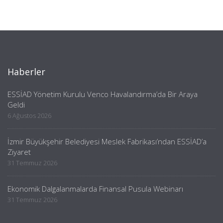
Haberler
ESSİAD Yönetim Kurulu Venco Havalandırma’da Bir Araya
Geldi
6 Ağustos 2026
İzmir Büyükşehir Belediyesi Meslek Fabrikası’ndan ESSİAD’a
Ziyaret
31 Temmuz 2026
Ekonomik Dalgalanmalarda Finansal Pusula Webinarı
31 Temmuz 2026