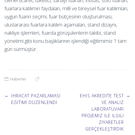
Genel ticaret, tüketici, sanayi fuarları, ihtisas, solo fuarları,
fuarlara katılımın faydaları, milli ve bireysel fuar katılımları,
uygun fuarın seçimi, fuar bütçesinin oluşturulması,
uluslararası fuarlara katılım aşamaları, stand dizaynı,
nakliye işlemleri, fuarda görüşülenlerin takibi, stand
yönetimi gibi konu başlıklarının işlendiği eğitimimiz 1 tam
gün sürmüştür.
Haberler
Post
←
→
İHRACAT PAZARLAMASI
EHİS AKREDITE TEST
EĞITIMI DÜZENLENDI
VE ANALIZ
LABORATUVARI
navigation
PROJEMIZ ILE ILGILI
ZIYARETLER
GERÇEKLEŞTIRDIK