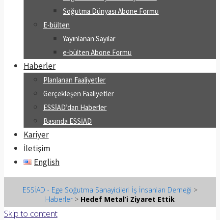
Soğutma Dünyası Abone Formu
E-bülten
Yayınlanan Sayılar
e-bülten Abone Formu
Haberler
Planlanan Faaliyetler
Gerçekleşen Faaliyetler
ESSİAD’dan Haberler
Basında ESSİAD
Kariyer
İletişim
English
ESSİAD - Ege Soğutma Sanayicileri İş İnsanları Derneği
>
Haberler
>
Hedef Metal’i Ziyaret Ettik
Skip to content