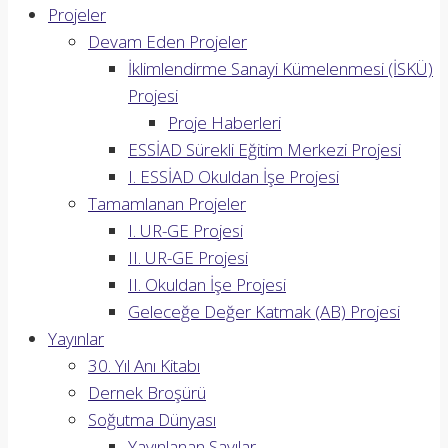
Projeler
Devam Eden Projeler
İklimlendirme Sanayi Kümelenmesi (İSKÜ)
Projesi
Proje Haberleri
ESSİAD Sürekli Eğitim Merkezi Projesi
I. ESSİAD Okuldan İşe Projesi
Tamamlanan Projeler
I. UR-GE Projesi
II. UR-GE Projesi
II. Okuldan İşe Projesi
Geleceğe Değer Katmak (AB) Projesi
Yayınlar
30. Yıl Anı Kitabı
Dernek Broşürü
Soğutma Dünyası
Yayınlanan Sayılar