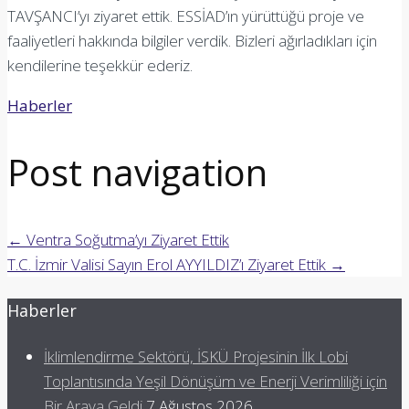
TAVŞANCI’yı ziyaret ettik. ESSİAD’ın yürüttüğü proje ve
faaliyetleri hakkında bilgiler verdik. Bizleri ağırladıkları için
kendilerine teşekkür ederiz.
Haberler
Post navigation
←
Ventra Soğutma’yı Ziyaret Ettik
T.C. İzmir Valisi Sayın Erol AYYILDIZ’ı Ziyaret Ettik
→
Haberler
İklimlendirme Sektörü, İSKÜ Projesinin İlk Lobi
Toplantısında Yeşil Dönüşüm ve Enerji Verimliliği için
Bir Araya Geldi
7 Ağustos 2026