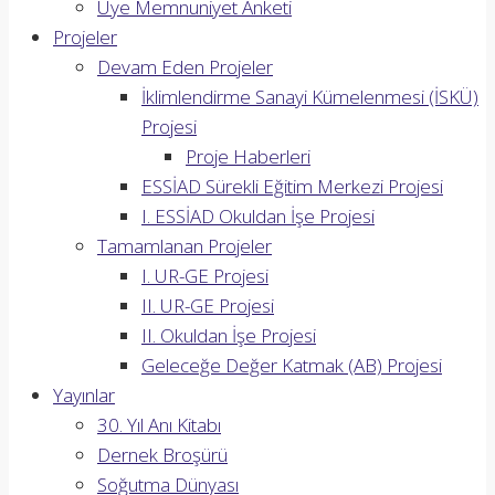
Üye Memnuniyet Anketi
Projeler
Devam Eden Projeler
İklimlendirme Sanayi Kümelenmesi (İSKÜ)
Projesi
Proje Haberleri
ESSİAD Sürekli Eğitim Merkezi Projesi
I. ESSİAD Okuldan İşe Projesi
Tamamlanan Projeler
I. UR-GE Projesi
II. UR-GE Projesi
II. Okuldan İşe Projesi
Geleceğe Değer Katmak (AB) Projesi
Yayınlar
30. Yıl Anı Kitabı
Dernek Broşürü
Soğutma Dünyası