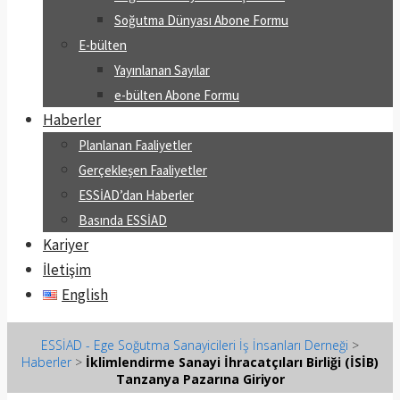
Soğutma Dünyası Abone Formu
E-bülten
Yayınlanan Sayılar
e-bülten Abone Formu
Haberler
Planlanan Faaliyetler
Gerçekleşen Faaliyetler
ESSİAD’dan Haberler
Basında ESSİAD
Kariyer
İletişim
English
ESSİAD - Ege Soğutma Sanayicileri İş İnsanları Derneği
>
Haberler
>
İklimlendirme Sanayi İhracatçıları Birliği (İSİB)
Tanzanya Pazarına Giriyor