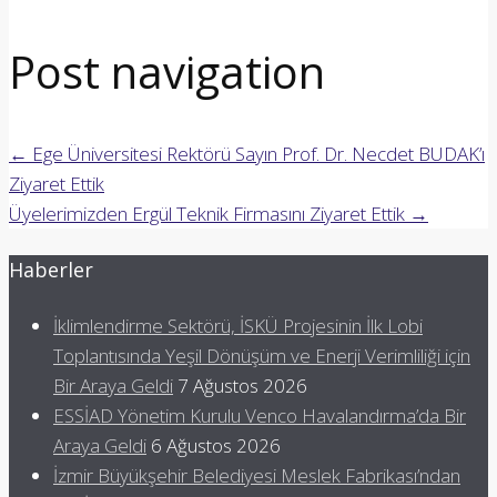
Post navigation
←
Ege Üniversitesi Rektörü Sayın Prof. Dr. Necdet BUDAK’ı
Ziyaret Ettik
Üyelerimizden Ergül Teknik Firmasını Ziyaret Ettik
→
Haberler
İklimlendirme Sektörü, İSKÜ Projesinin İlk Lobi
Toplantısında Yeşil Dönüşüm ve Enerji Verimliliği için
Bir Araya Geldi
7 Ağustos 2026
ESSİAD Yönetim Kurulu Venco Havalandırma’da Bir
Araya Geldi
6 Ağustos 2026
İzmir Büyükşehir Belediyesi Meslek Fabrikası’ndan