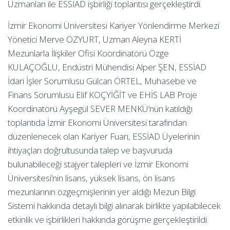
Uzmanları ile ESSİAD işbirliği toplantısı gerçekleştirdi.
İzmir Ekonomi Üniversitesi Kariyer Yönlendirme Merkezi
Yönetici Merve ÖZYURT, Uzman Aleyna KERTİ
Mezunlarla İlişkiler Ofisi Koordinatörü Özge
KULAÇOĞLU, Endüstri Mühendisi Alper ŞEN, ESSİAD
İdari İşler Sorumlusu Gülcan ÖRTEL, Muhasebe ve
Finans Sorumlusu Elif KOÇYİĞİT ve EHİS LAB Proje
Koordinatörü Ayşegül SEVER MENKÜ’nün katıldığı
toplantıda İzmir Ekonomi Üniversitesi tarafından
düzenlenecek olan Kariyer Fuarı, ESSİAD Üyelerinin
ihtiyaçları doğrultusunda talep ve başvuruda
bulunabileceği stajyer talepleri ve İzmir Ekonomi
Üniversitesi’nin lisans, yüksek lisans, ön lisans
mezunlarının özgeçmişlerinin yer aldığı Mezun Bilgi
Sistemi hakkında detaylı bilgi alınarak birlikte yapılabilecek
etkinlik ve işbirlikleri hakkında görüşme gerçekleştirildi.