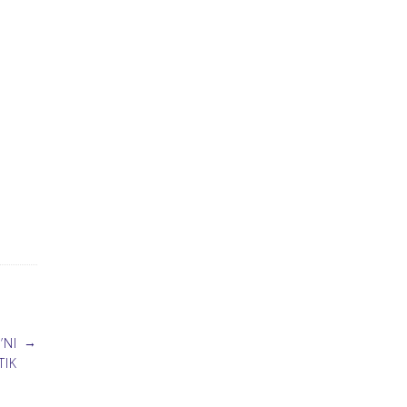
→
’NI
TIK