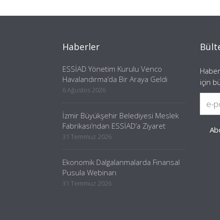
Haberler
Bült
ESSİAD Yönetim Kurulu Venco
Haber
Havalandırma’da Bir Araya Geldi
için b
6 Ağustos 2026
İzmir Büyükşehir Belediyesi Meslek
Fabrikası’ndan ESSİAD’a Ziyaret
31 Temmuz 2026
Ekonomik Dalgalanmalarda Finansal
Pusula Webinarı
31 Temmuz 2026