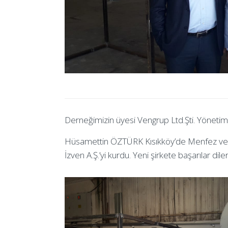
Derneğimizin üyesi Vengrup Ltd.Şti. Yöneti
Hüsamettin ÖZTÜRK Kısıkköy’de Menfez ve ha
İzven A.Ş.’yi kurdu. Yeni şirkete başarılar dile