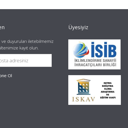
en
Üyesiyiz
 ve duyuruları iletebilmemiz
ültenimize kayıt olun.