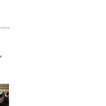
lmamış
de