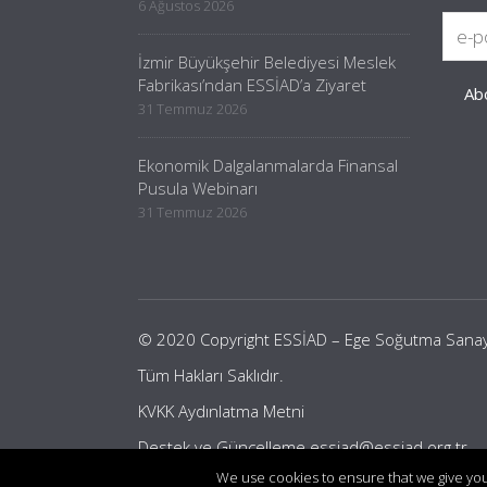
6 Ağustos 2026
İzmir Büyükşehir Belediyesi Meslek
Fabrikası’ndan ESSİAD’a Ziyaret
31 Temmuz 2026
Ekonomik Dalgalanmalarda Finansal
Pusula Webinarı
31 Temmuz 2026
© 2020 Copyright ESSİAD – Ege Soğutma Sanayici
Tüm Hakları Saklıdır.
KVKK Aydınlatma Metni
Destek ve Güncelleme
essiad@essiad.org.tr
We use cookies to ensure that we give you 