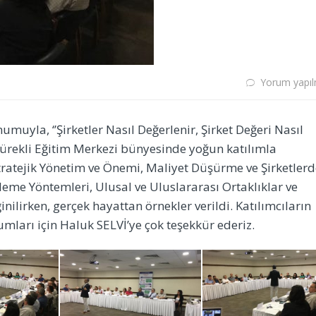
Yorum yapı
muyla, ‘’Şirketler Nasıl Değerlenir, Şirket Değeri Nasıl
D Sürekli Eğitim Merkezi bünyesinde yoğun katılımla
Stratejik Yönetim ve Önemi, Maliyet Düşürme ve Şirketler
leme Yöntemleri, Ulusal ve Uluslararası Ortaklıklar ve
nilirken, gerçek hayattan örnekler verildi. Katılımcıların
umları için Haluk SELVİ’ye çok teşekkür ederiz.