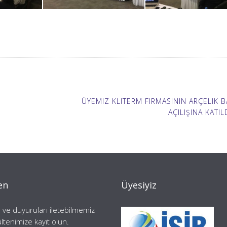
ÜYEMIZ KLITERM FIRMASININ ARÇELIK B
AÇILIŞINA KATIL
en
Üyesiyiz
 ve duyuruları iletebilmemiz
ültenimize kayıt olun.