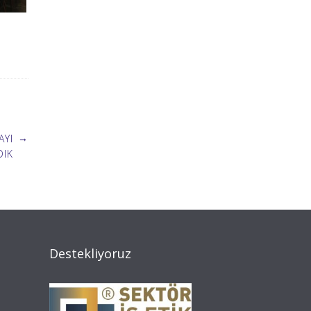
→
AYI
DIK
Destekliyoruz