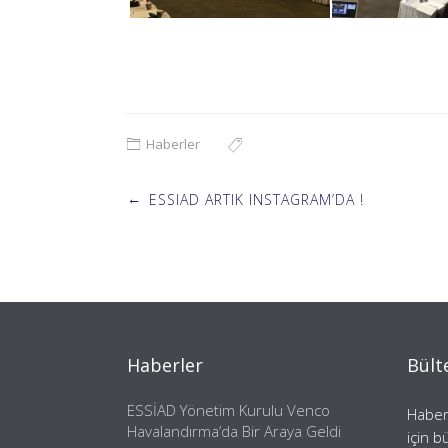
Haberler
Post
←
ESSIAD ARTIK INSTAGRAM’DA !
navigation
Haberler
Bült
ESSİAD Yönetim Kurulu Venco
Haber
Havalandırma’da Bir Araya Geldi
için b