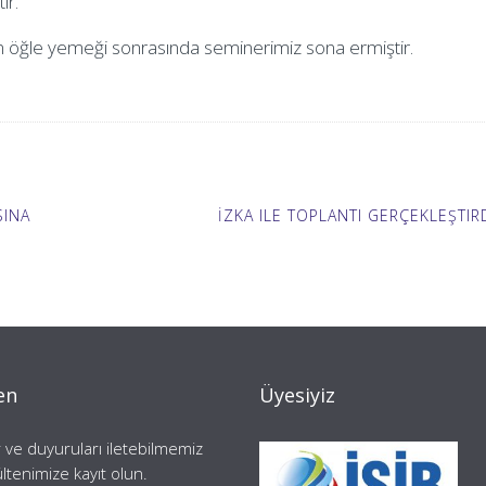
ir.
lınan öğle yemeği sonrasında seminerimiz sona ermiştir.
SINA
İZKA ILE TOPLANTI GERÇEKLEŞTIR
en
Üyesiyiz
 ve duyuruları iletebilmemiz
ültenimize kayıt olun.