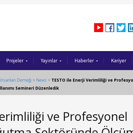
Projeler
Yayınlar
Haberler
Kariyer
İnsanları Derneği
>
News
>
TESTO ile Enerji Verimliliği ve Prof
llanımı Semineri Düzenledik
erimliliği ve Profesyonel
ğutma Sektöründe Ölçü