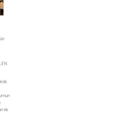
rün
İLEN
knik
kumun
e
ı ile