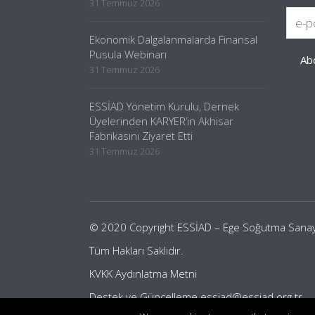
31 Temmuz 2026
Ekonomik Dalgalanmalarda Finansal
Pusula Webinarı
31 Temmuz 2026
ESSİAD Yönetim Kurulu, Dernek
Üyelerinden KARYER’in Akhisar
Fabrikasını Ziyaret Etti
31 Temmuz 2026
© 2020 Copyright ESSİAD – Ege Soğutma Sanayici
Tüm Hakları Saklıdır.
KVKK Aydınlatma Metni
Destek ve Güncelleme
essiad@essiad.org.tr