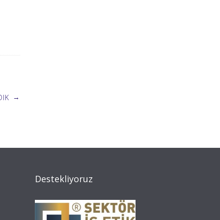
→
DIK
Destekliyoruz