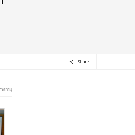
Share
lmamış