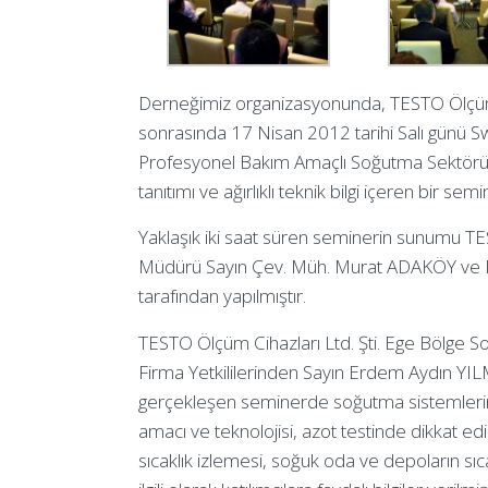
Derneğimiz organizasyonunda, TESTO Ölçüm C
sonrasında 17 Nisan 2012 tarihi Salı günü Swi
Profesyonel Bakım Amaçlı Soğutma Sektörün
tanıtımı ve ağırlıklı teknik bilgi içeren bir se
Yaklaşık iki saat süren seminerin sunumu TES
Müdürü Sayın Çev. Müh. Murat ADAKÖY ve 
tarafından yapılmıştır.
TESTO Ölçüm Cihazları Ltd. Şti. Ege Bölge 
Firma Yetkililerinden Sayın Erdem Aydın YIL
gerçekleşen seminerde soğutma sistemlerin
amacı ve teknolojisi, azot testinde dikkat ed
sıcaklık izlemesi, soğuk oda ve depoların sıca