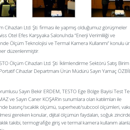
ihazları Ltd. Şti. firması ile yapmış olduğumuz görüşmeler
ss Otel Efes Karşıyaka Salonu’nda “Enerji Verimliliği ve
de Ölçüm Teknolojisi ve Termal Kamera Kullanımı” konulu ü
miner düzenlenmiştir.
TO Ölçüm Cihazları Ltd. Şti. İklimlendirme Sektörü Satış Birim
Portatif Cihazlar Departmanı Ürün Müdürü Sayın Yamaç ÖZB
Sorumlusu Sayın Bekir ERDEM, TESTO Ege Bölge Bayisi Test Te
MAZ ve Sayın Caner KOŞAR’ın sunumlara olan katılımları ile
de basınç/sıcaklık ölçümü, superheat/subcool ölçümleri, va
ilmesi gereken konular, dijital ölçümün faydaları, soğuk zincird
klık takibi, termografiğe giriş ve termal kamera kullanım alanlar