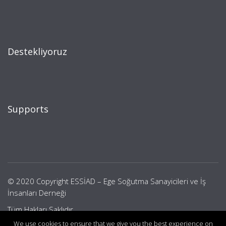
Destekliyoruz
Supports
© 2020 Copyright ESSİAD – Ege Soğutma Sanayicileri ve İş
İnsanları Derneği
Tüm Hakları Saklıdır.
We use cookies to ensure that we give you the best experience on