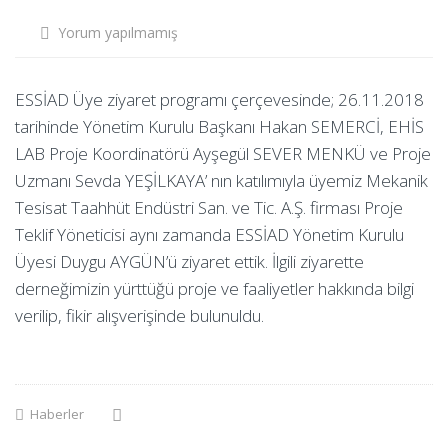
Yorum yapılmamış
ESSİAD Üye ziyaret programı çerçevesinde; 26.11.2018
tarihinde Yönetim Kurulu Başkanı Hakan SEMERCİ, EHİS
LAB Proje Koordinatörü Ayşegül SEVER MENKÜ ve Proje
Uzmanı Sevda YEŞİLKAYA’ nın katılımıyla üyemiz Mekanik
Tesisat Taahhüt Endüstri San. ve Tic. A.Ş. firması Proje
Teklif Yöneticisi aynı zamanda ESSİAD Yönetim Kurulu
Üyesi Duygu AYGÜN’ü ziyaret ettik. İlgili ziyarette
derneğimizin yürttüğü proje ve faaliyetler hakkında bilgi
verilip, fikir alışverişinde bulunuldu.
Haberler