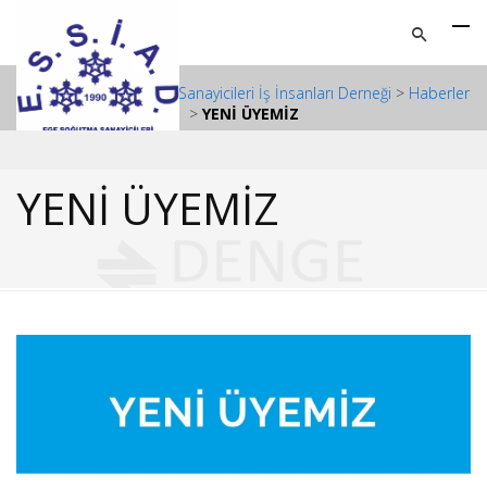
ESSİAD - Ege Soğutma Sanayicileri İş İnsanları Derneği
>
Haberler
>
YENİ ÜYEMİZ
YENİ ÜYEMİZ