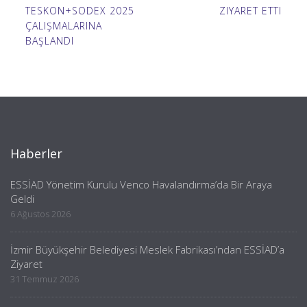
TESKON+SODEX 2025
ZIYARET ETTI
ÇALIŞMALARINA
BAŞLANDI
Haberler
ESSİAD Yönetim Kurulu Venco Havalandırma’da Bir Araya
Geldi
6 Ağustos 2026
İzmir Büyükşehir Belediyesi Meslek Fabrikası’ndan ESSİAD’a
Ziyaret
31 Temmuz 2026