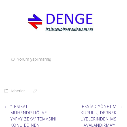
Yorum yapılmamış
Haberler
Post
←
→
“TESISAT
ESSİAD YÖNETIM
MÜHENDISLIĞI VE
KURULU, DERNEK
YAPAY ZEKA” TEMASINI
ÜYELERINDEN MS
navigation
KONU EDINEN
HAVALANDIRMA’YI