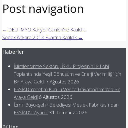
Post navigation
←
DEU IMYO Kariyer Günleri’ne Katıldık
Sodex Ankara 2013 Fuarı’na Katıldık
→
Haberler
İklimlendirme Sektörü, İSKÜ Projesinin İlk Lobi
Toplantısında Yeşil Dönüşüm ve Enerji Verimliliği için
Bir Araya Geldi
7 Ağustos 2026
ESSİAD Yönetim Kurulu Venco Havalandırma’da Bir
Araya Geldi
6 Ağustos 2026
İzmir Büyükşehir Belediyesi Meslek Fabrikası’ndan
ESSİAD’a Ziyaret
31 Temmuz 2026
Bülten