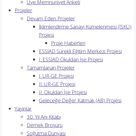
Üye Memnuniyet Anketi
Projeler
Devam Eden Projeler
İklimlendirme Sanayi Kümelenmesi (İSKÜ)
Projesi
Proje Haberleri
ESSİAD Sürekli Eğitim Merkezi Projesi
I. ESSİAD Okuldan İşe Projesi
Tamamlanan Projeler
I. UR-GE Projesi
II. UR-GE Projesi
II. Okuldan İşe Projesi
Geleceğe Değer Katmak (AB) Projesi
Yayınlar
30. Yıl Anı Kitabı
Dernek Broşürü
Soğutma Dünyası