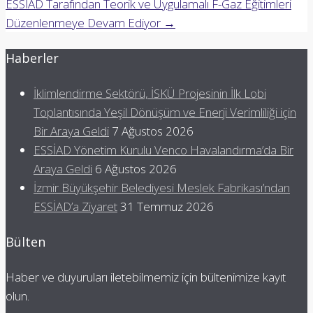
ESSİAD Tarafından Teorik ve Uygulamalı F-Gaz Eğitimleri
Düzenlenmeye Devam Ediyor
→
Haberler
İklimlendirme Sektörü, İSKÜ Projesinin İlk Lobi
Toplantısında Yeşil Dönüşüm ve Enerji Verimliliği için
Bir Araya Geldi
7 Ağustos 2026
ESSİAD Yönetim Kurulu Venco Havalandırma’da Bir
Araya Geldi
6 Ağustos 2026
İzmir Büyükşehir Belediyesi Meslek Fabrikası’ndan
ESSİAD’a Ziyaret
31 Temmuz 2026
Bülten
Haber ve duyuruları iletebilmemiz için bültenimize kayıt
olun.