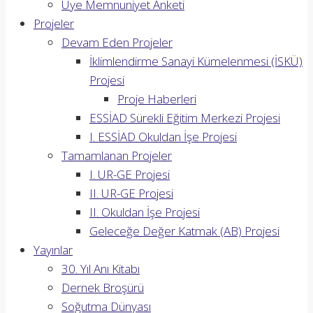
Üye Memnuniyet Anketi
Projeler
Devam Eden Projeler
İklimlendirme Sanayi Kümelenmesi (İSKÜ)
Projesi
Proje Haberleri
ESSİAD Sürekli Eğitim Merkezi Projesi
I. ESSİAD Okuldan İşe Projesi
Tamamlanan Projeler
I. UR-GE Projesi
II. UR-GE Projesi
II. Okuldan İşe Projesi
Geleceğe Değer Katmak (AB) Projesi
Yayınlar
30. Yıl Anı Kitabı
Dernek Broşürü
Soğutma Dünyası