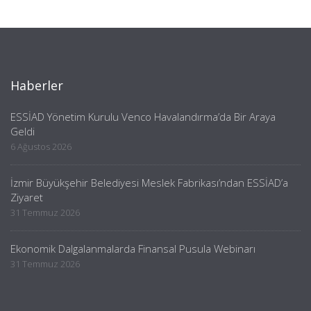
Haberler
ESSİAD Yönetim Kurulu Venco Havalandırma’da Bir Araya
Geldi
6 Ağustos 2026
İzmir Büyükşehir Belediyesi Meslek Fabrikası’ndan ESSİAD’a
Ziyaret
31 Temmuz 2026
Ekonomik Dalgalanmalarda Finansal Pusula Webinarı
31 Temmuz 2026