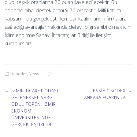
olup, teşvik oranlarına 20 puan ilave edilecektir. Bu
nedenle nihai destek oranı %70 olacaktır. Milli katılım
kapsamında gerçekleştirilen fuar katılımlarının firmalara
sağladığı avantajlar hakkında detaylı bilgi sahibi olmak için
İklimlendirme Sanayi İhracatçılar Birliği ile iletişim
kurabilirsiniz.
Haberler
,
News
Post
←
→
İZMIR TICARET ODASI
ESSİAD SODEX
GELENEKSEL VERGI
ANKARA FUARI’NDA
ÖDÜL TÖRENI İZMIR
navigation
EKONOMI
ÜNIVERSITESI’NDE
GERÇEKLEŞTIRILDI