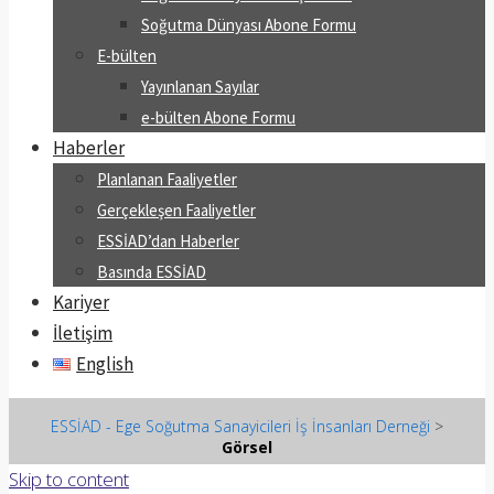
Soğutma Dünyası Abone Formu
E-bülten
Yayınlanan Sayılar
e-bülten Abone Formu
Haberler
Planlanan Faaliyetler
Gerçekleşen Faaliyetler
ESSİAD’dan Haberler
Basında ESSİAD
Kariyer
İletişim
English
ESSİAD - Ege Soğutma Sanayicileri İş İnsanları Derneği
>
Görsel
Skip to content