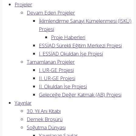
Projeler
Devam Eden Projeler
İklimlendirme Sanayi Kümelenmesi (İSKÜ)
Projesi
Proje Haberleri
ESSİAD Sürekli Eğitim Merkezi Projesi
I. ESSİAD Okuldan İşe Projesi
Tamamlanan Projeler
I. UR-GE Projesi
II. UR-GE Projesi
II. Okuldan İşe Projesi
Geleceğe Değer Katmak (AB) Projesi
Yayınlar
30. Yıl Anı Kitabı
Dernek Broşürü
Soğutma Dünyası
Yayınlanan Sayılar