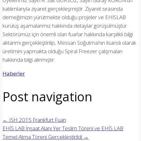
Üyelerimiz Sayın A. Sait GÜRSÖZ, Sayın Güray KORUN’un
katılımlarıyla ziyaret gerçekleşmiştir. Ziyaret sırasında
derneğimizin yürütmekte olduğu projeler ve EHİSLAB
kuruluş aşamalarımız hakkında detaylar görüşülmüştür.
Sektörümüz için önemli olan fuarlar hakkında karşılıklı bilgi
aktarımı gerçekleştirilip, Messan Soğutma’nın lisanslı olarak
üretimini yapmakta olduğu Spiral Freezer çalışmaları
hakkında bilgi alınmıştır.
Haberler
Post navigation
←
ISH 2015 Frankfurt Fuarı
EHİS LAB İnşaat Alanı Yer Teslim Töreni ve EHİS LAB
Temel Atma Töreni Gerçekleştirildi
→