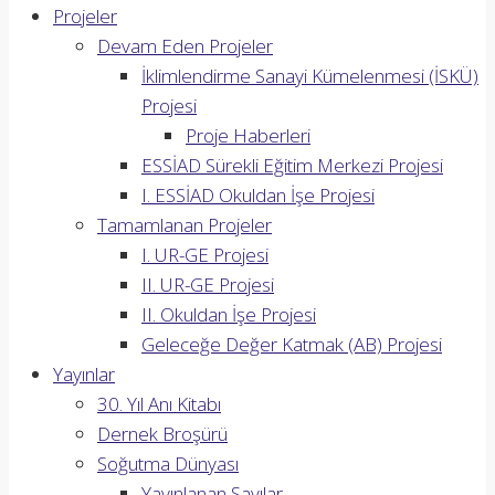
Projeler
Devam Eden Projeler
İklimlendirme Sanayi Kümelenmesi (İSKÜ)
Projesi
Proje Haberleri
ESSİAD Sürekli Eğitim Merkezi Projesi
I. ESSİAD Okuldan İşe Projesi
Tamamlanan Projeler
I. UR-GE Projesi
II. UR-GE Projesi
II. Okuldan İşe Projesi
Geleceğe Değer Katmak (AB) Projesi
Yayınlar
30. Yıl Anı Kitabı
Dernek Broşürü
Soğutma Dünyası
Yayınlanan Sayılar