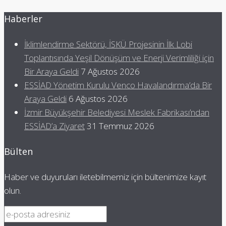
Haberler
İklimlendirme Sektörü, İSKÜ Projesinin İlk Lobi
Toplantısında Yeşil Dönüşüm ve Enerji Verimliliği için
Bir Araya Geldi
7 Ağustos 2026
ESSİAD Yönetim Kurulu Venco Havalandırma’da Bir
Araya Geldi
6 Ağustos 2026
İzmir Büyükşehir Belediyesi Meslek Fabrikası’ndan
ESSİAD’a Ziyaret
31 Temmuz 2026
Bülten
Haber ve duyuruları iletebilmemiz için bültenimize kayıt
olun.