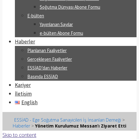
Soğutma Dünyası Abone Formu
E-bülten
Yayınlanan Sayılar
e-bülten Abone Formu
Haberler
Planlanan Faaliyetler
Gerçekleşen Faaliyetler
ESSİAD’dan Haberler
Basında ESSİAD
Kariyer
İletişim
English
ESSİAD - Ege Soğutma Sanayicileri İş İnsanları Derneği
>
Haberler
>
Yönetim Kurulumuz Messan’ı Ziyaret Etti
Skip to content