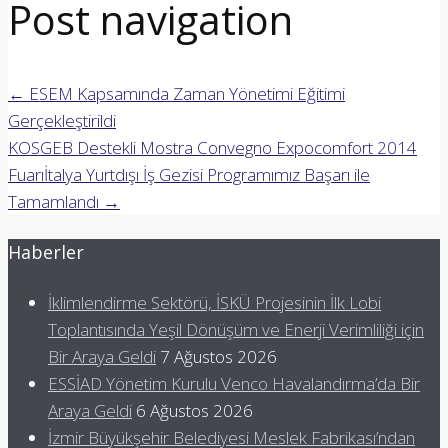
Post navigation
←
ESEM Kapsamında Zaman Yönetimi Eğitimi
Gerçekleştirildi
KOSGEB Destekli Mostra Convegno Expocomfort 2014
Fuarıİtalya Yurtdışı İş Gezisi Programımız Başarı ile
Tamamlandı
→
Haberler
İklimlendirme Sektörü, İSKÜ Projesinin İlk Lobi
Toplantısında Yeşil Dönüşüm ve Enerji Verimliliği için
Bir Araya Geldi
7 Ağustos 2026
ESSİAD Yönetim Kurulu Venco Havalandırma’da Bir
Araya Geldi
6 Ağustos 2026
İzmir Büyükşehir Belediyesi Meslek Fabrikası’ndan