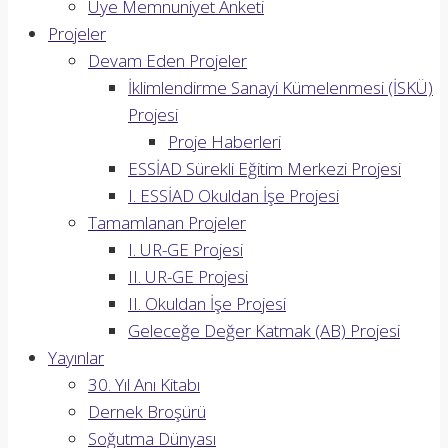
Üye Memnuniyet Anketi
Projeler
Devam Eden Projeler
İklimlendirme Sanayi Kümelenmesi (İSKÜ)
Projesi
Proje Haberleri
ESSİAD Sürekli Eğitim Merkezi Projesi
I. ESSİAD Okuldan İşe Projesi
Tamamlanan Projeler
I. UR-GE Projesi
II. UR-GE Projesi
II. Okuldan İşe Projesi
Geleceğe Değer Katmak (AB) Projesi
Yayınlar
30. Yıl Anı Kitabı
Dernek Broşürü
Soğutma Dünyası