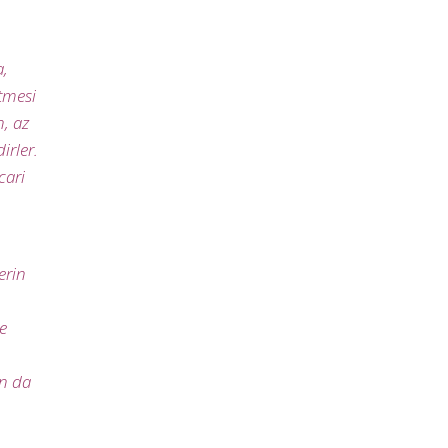
a,
tmesi
n, az
irler.
cari
erin
e
ın da