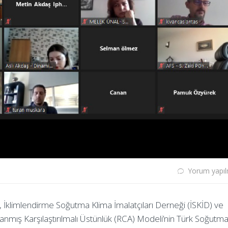
Yorum yapı
İB), İklimlendirme Soğutma Klima İmalatçıları Derneği (İSKİD) ve
klanmış Karşılaştırılmalı Üstünlük (RCA) Modeli’nin Türk Soğutm