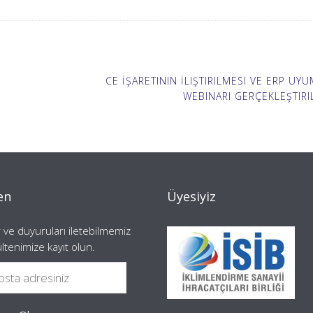
CE İŞARETININ İLIŞTIRILMESI VE ERP UY
WEBINARI GERÇEKLEŞTIRI
en
Üyesiyiz
 ve duyuruları iletebilmemiz
ültenimize kayıt olun.