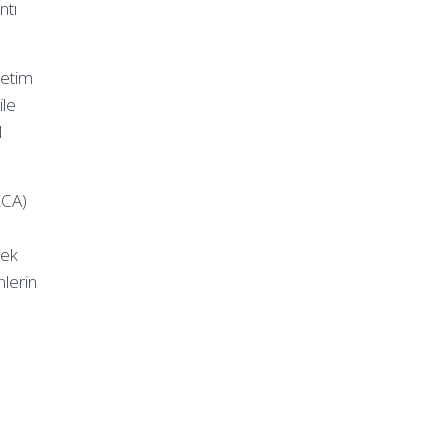
ntı
netim
ile
l
RCA)
mek
lerin