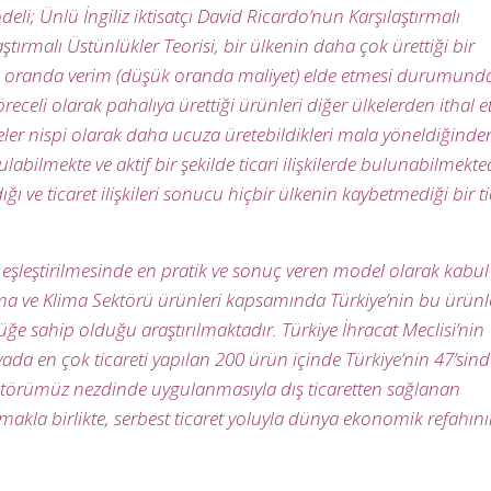
eli; Ünlü İngiliz iktisatçı David Ricardo’nun Karşılaştırmalı
tırmalı Üstünlükler Teorisi, bir ülkenin daha çok ürettiği bir
k oranda verim (düşük oranda maliyet) elde etmesi durumund
eli olarak pahalıya ürettiği ürünleri diğer ülkelerden ithal e
keler nispi olarak daha ucuza üretebildikleri mala yöneldiğinde
labilmekte ve aktif bir şekilde ticari ilişkilerde bulunabilmekted
ğı ve ticaret ilişkileri sonucu hiçbir ülkenin kaybetmediği bir ti
n eşleştirilmesinde en pratik ve sonuç veren model olarak kabul
ma ve Klima Sektörü ürünleri kapsamında Türkiye’nin bu ürünl
ğe sahip olduğu araştırılmaktadır. Türkiye İhracat Meclisi’nin
 en çok ticareti yapılan 200 ürün içinde Türkiye’nin 47’sind
örümüz nezdinde uygulanmasıyla dış ticaretten sağlanan
rmakla birlikte, serbest ticaret yoluyla dünya ekonomik refahın