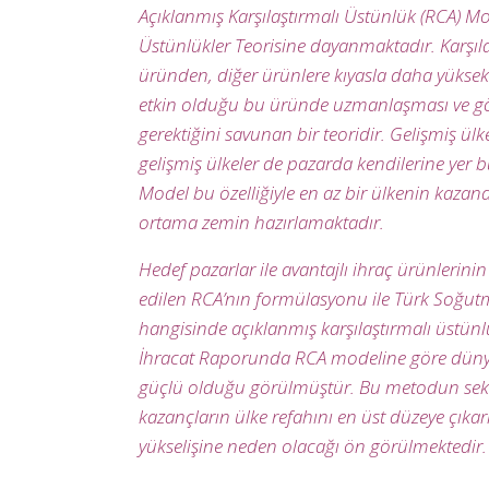
Açıklanmış Karşılaştırmalı Üstünlük (RCA) Mod
Üstünlükler Teorisine dayanmaktadır. Karşılaş
üründen, diğer ürünlere kıyasla daha yükse
etkin olduğu bu üründe uzmanlaşması ve görec
gerektiğini savunan bir teoridir. Gelişmiş ül
gelişmiş ülkeler de pazarda kendilerine yer bu
Model bu özelliğiyle en az bir ülkenin kazandı
ortama zemin hazırlamaktadır.
Hedef pazarlar ile avantajlı ihraç ürünlerini
edilen RCA’nın formülasyonu ile Türk Soğut
hangisinde açıklanmış karşılaştırmalı üstünlü
İhracat Raporunda RCA modeline göre dünyada
güçlü olduğu görülmüştür. Bu metodun sekt
kazançların ülke refahını en üst düzeye çıka
yükselişine neden olacağı ön görülmektedir.