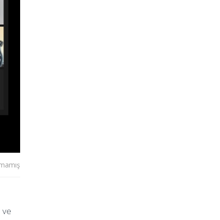
lmamış
a ve