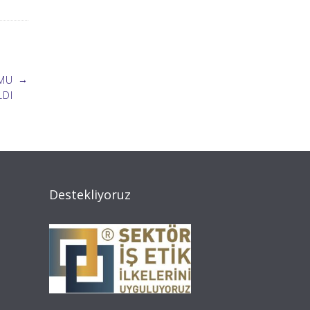
→
UMU
LDI
Destekliyoruz