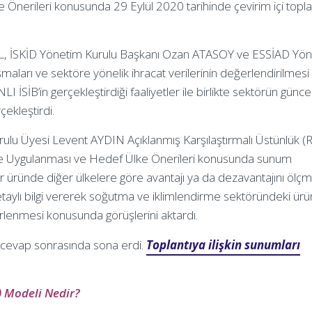
nerileri konusunda 29 Eylül 2020 tarihinde çevirim içi topla
, İSKİD Yönetim Kurulu Başkanı Ozan ATASOY ve ESSİAD Yö
ları ve sektöre yönelik ihracat verilerinin değerlendirilmesi 
 İSİB’in gerçekleştirdiği faaliyetler ile birlikte sektörün günce
çekleştirdi.
ulu Üyesi Levent AYDIN Açıklanmış Karşılaştırmalı Üstünlük (
e Uygulanması ve Hedef Ülke Önerileri konusunda sunum
bir üründe diğer ülkelere göre avantajı ya da dezavantajını ölç
ylı bilgi vererek soğutma ve iklimlendirme sektöründeki ürün
rlenmesi konusunda görüşlerini aktardı.
ru cevap sonrasında sona erdi.
Toplantıya ilişkin sunumları
) Modeli Nedir?