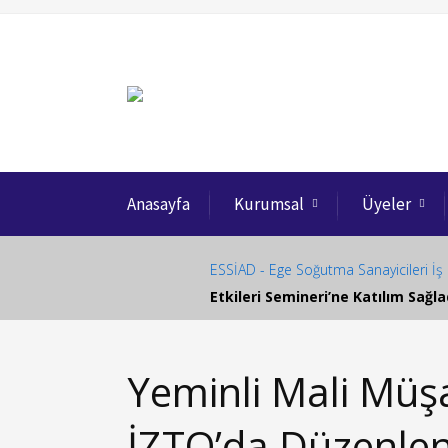
Anasayfa
Kurumsal
Üyeler
ESSİAD - Ege Soğutma Sanayicileri İş 
Etkileri Semineri’ne Katılım Sağla
Yeminli Mali Müş
İZTO’da Düzenle