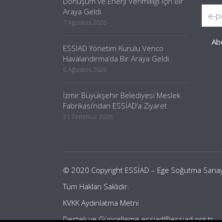
Dönüşüm ve Enerji Verimliliği için Bir
Araya Geldi
7 Ağustos 2026
ESSİAD Yönetim Kurulu Venco
Havalandırma’da Bir Araya Geldi
6 Ağustos 2026
İzmir Büyükşehir Belediyesi Meslek
Fabrikası’ndan ESSİAD’a Ziyaret
31 Temmuz 2026
© 2020 Copyright ESSİAD – Ege Soğutma Sanayici
Tüm Hakları Saklıdır.
KVKK Aydınlatma Metni
Destek ve Güncelleme
essiad@essiad.org.tr