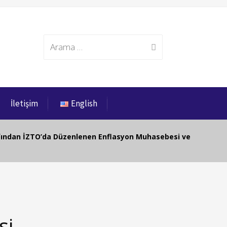
Search
İletişim
English
for:
afından İZTO’da Düzenlenen Enflasyon Muhasebesi ve
si