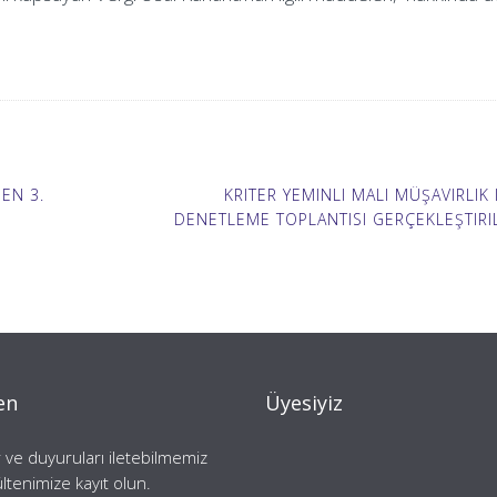
EN 3.
KRITER YEMINLI MALI MÜŞAVIRLIK 
DENETLEME TOPLANTISI GERÇEKLEŞTIRI
en
Üyesiyiz
 ve duyuruları iletebilmemiz
ültenimize kayıt olun.