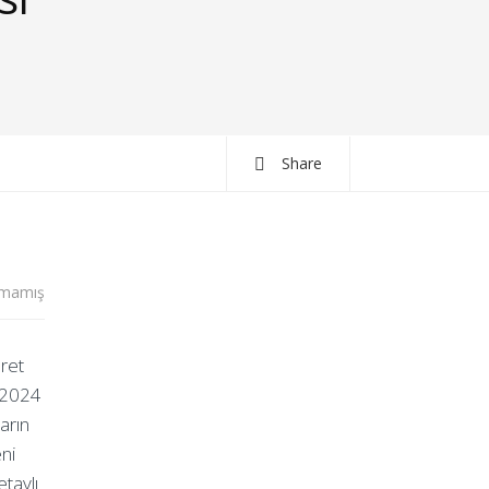
Share
lmamış
ret
n 2024
arın
ni
taylı