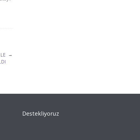
→
ILE
LDI
Destekliyoruz