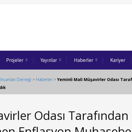
Projeler
Yayınlar
Haberler
Kariyer
İnsanları Derneği
>
Haberler
>
Yeminli Mali Müşavirler Odası Tar
dık
avirler Odası Tarafından
nen Enflasyon Muhasebe