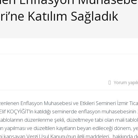
ri’ne Katılım Sağladık
Yorum yapı
zenlenen Enflasyon Muhasebesi ve Etkileri Semineri İzmir Tica
n Elif KOÇYİĞİT’in katıldığı seminerde enflasyon muhasebesini
i tablolarının düzenlenme şekli, düzeltmeye tabi olan mali tablol
ın yapılması ve düzeltilen kayıtların beyan edileceği dönem, ye
i kapsayan Vergi Usul Kanunu’nun ilgili maddeleri, hakkında de