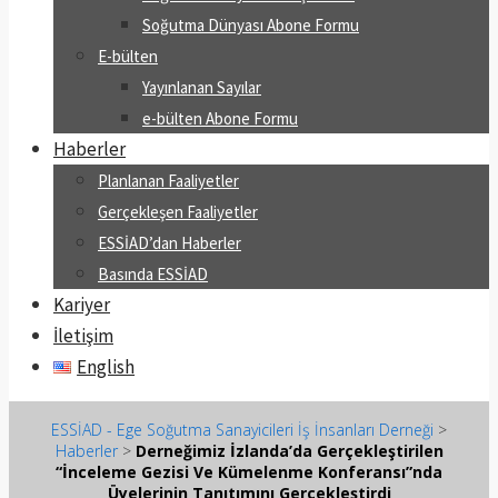
Soğutma Dünyası Abone Formu
E-bülten
Yayınlanan Sayılar
e-bülten Abone Formu
Haberler
Planlanan Faaliyetler
Gerçekleşen Faaliyetler
ESSİAD’dan Haberler
Basında ESSİAD
Kariyer
İletişim
English
ESSİAD - Ege Soğutma Sanayicileri İş İnsanları Derneği
>
Haberler
>
Derneğimiz İzlanda’da Gerçekleştirilen
“İnceleme Gezisi Ve Kümelenme Konferansı”nda
Üyelerinin Tanıtımını Gerçekleştirdi