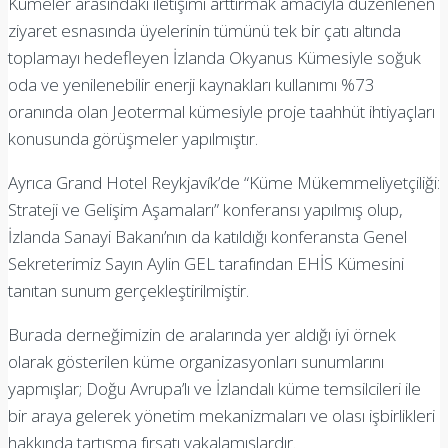
Kümeler arasındaki iletişimi arttırmak amacıyla düzenlenen
ziyaret esnasında üyelerinin tümünü tek bir çatı altında
toplamayı hedefleyen İzlanda Okyanus Kümesiyle soğuk
oda ve yenilenebilir enerji kaynakları kullanımı %73
oranında olan Jeotermal kümesiyle proje taahhüt ihtiyaçları
konusunda görüşmeler yapılmıştır.
Ayrıca Grand Hotel Reykjavík’de “Küme Mükemmeliyetçiliği:
Strateji ve Gelişim Aşamaları” konferansı yapılmış olup,
İzlanda Sanayi Bakanı’nın da katıldığı konferansta Genel
Sekreterimiz Sayın Aylin GEL tarafından EHİS Kümesini
tanıtan sunum gerçekleştirilmiştir.
Burada derneğimizin de aralarında yer aldığı iyi örnek
olarak gösterilen küme organizasyonları sunumlarını
yapmışlar; Doğu Avrupa’lı ve İzlandalı küme temsilcileri ile
bir araya gelerek yönetim mekanizmaları ve olası işbirlikleri
hakkında tartışma fırsatı yakalamışlardır.